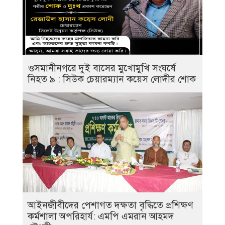
ওসমানীনগরে দুই বাসের মুখোমুখি সংঘর্ষে
নিহত ৯ : সিউক চেয়ারম্যান কয়েস লোদীর শোক
‎আইনজীবীদের পেশাগত দক্ষতা বৃদ্ধিতে প্রশিক্ষণ
কর্মশালা অপরিহার্য: এমপি এমরান আহমদ