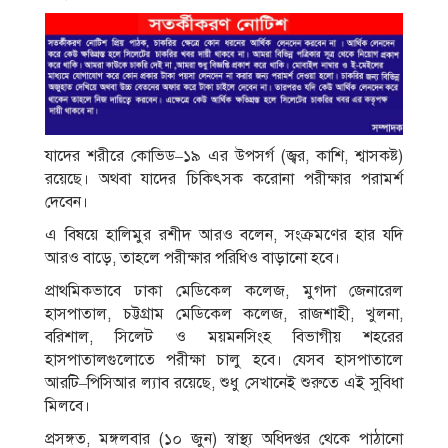
যাদের শরীরে কোভিড–১৯ এর উপসর্গ (জ্বর, কাশি, শ্বাসকষ্ট)
রয়েছে। অথবা যাদের চিকিৎসক করোনা পরীক্ষার পরামর্শ
দেবেন।
এ বিষয়ে হালিমুর রশীদ আরও বলেন, সংক্রমণের হার যদি
আরও বাড়ে, তাহলে পরীক্ষার পরিধিও বাড়ানো হবে।
প্রাথমিকভাবে ঢাকা মেডিকেল কলেজ, মুগদা জেনারেল
হাসপাতাল, চট্টগ্রাম মেডিকেল কলেজ, রাজশাহী, খুলনা,
বরিশাল, সিলেট ও ময়মনসিংহ বিভাগীয় শহরের
হাসপাতালগুলোতে পরীক্ষা চালু হবে। যেসব হাসপাতালে
আরটি–পিসিআর ল্যাব রয়েছে, শুধু সেখানেই শুরুতে এই সুবিধা
মিলবে।
প্রসঙ্গত, মঙ্গলবার (১০ জুন) স্বাস্থ্য অধিদপ্তর থেকে পাঠানো