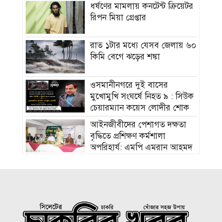
ধর্ষণের মামলায় কনটেন্ট ক্রিয়েটর
রিপন মিয়া গ্রেপ্তার
রাত ১টার মধ্যে যেসব জেলায় ৬০
কিমি বেগে ঝড়ের শঙ্কা
ওসমানীনগরে দুই বাসের
মুখোমুখি সংঘর্ষে নিহত ৯ : সিউক
চেয়ারম্যান কয়েস লোদীর শোক
‎আইনজীবীদের পেশাগত দক্ষতা
বৃদ্ধিতে প্রশিক্ষণ কর্মশালা
অপরিহার্য: এমপি এমরান আহমদ
চৌধুরী
বিয়ে না করার কারণ জানালেন
আমিশা
হামের উপসর্গে আরও ৩ শিশুর