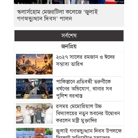
স্কলার্সহোম মেজরটিলা কলেজে ‘জুলাই
গণঅভ্যুত্থান দিবস’ পালন
সর্বশেষ
জনপ্রিয়
২০২৭ সালের রমজান ও ঈদের
সম্ভাব্য তারিখ
পাকিস্তানে প্রতিবন্ধী তরুণীকে
ধর্ষণের অভিযোগ, থানার সব
পুলিশ বরখাস্ত
রসময় মেমোরিয়াল উচ্চ
বিদ্যালয়ের নতুন ভবনের উদ্বোধন
করলেন মন্ত্রী মুক্তাদির
জুলাই গণঅভ্যুত্থান দিবস উপলক্ষে