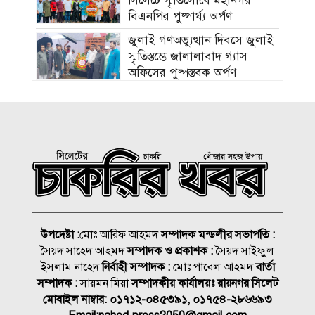
সিলেটে স্মৃতিসৌধে মহানগর
বিএনপির পুষ্পার্ঘ্য অর্পণ
জুলাই গণঅভ্যুত্থান দিবসে জুলাই
স্মৃতিস্তম্ভে জালালাবাদ গ্যাস
অফিসের পুষ্পস্তবক অর্পণ
হাম উপসর্গে আরও ৫ শিশুর মৃত্যু,
নতুন আক্রান্ত ১০৮৩
জুলাই আহত যোদ্ধা মিতুর খোঁজ
নিলেন প্রধানমন্ত্রী
ছাত্রদল-ছাত্রশিবির সংঘর্ষ, আহত
২০
উপদেষ্টা :
মোঃ আরিফ আহমদ
সম্পাদক মন্ডলীর সভাপতি :
সৈয়দ সাহেদ আহমদ
সম্পাদক ও প্রকাশক :
সৈয়দ সাইফুুল
সিকৃবি’তে জুলাই গণ-অভ্যুত্থান
ইসলাম নাহেদ
নির্বাহী সম্পাদক :
মোঃ পাবেল আহমদ
বার্তা
দিবস উপলক্ষে বৃক্ষরোপণ, র‍্যালি
সম্পাদক :
সায়মন মিয়া
সম্পাদকীয় কার্যালয়ঃ রায়নগর সিলেট
ও আলোচনা সভা অনুষ্ঠিত
মোবাইল নাম্বার:
০১৭১২-০৪৫৩৯১, ০১৭৫৪-২৮৬৬৯৩