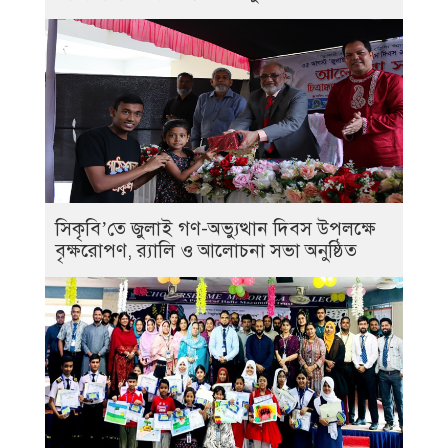
সিকৃবি’তে জুলাই গণ-অভ্যুত্থান দিবস উপলক্ষে
বৃক্ষরোপণ, র‍্যালি ও আলোচনা সভা অনুষ্ঠিত