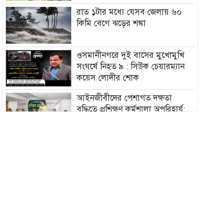
রাত ১টার মধ্যে যেসব জেলায় ৬০
কিমি বেগে ঝড়ের শঙ্কা
ওসমানীনগরে দুই বাসের মুখোমুখি
সংঘর্ষে নিহত ৯ : সিউক চেয়ারম্যান
কয়েস লোদীর শোক
‎আইনজীবীদের পেশাগত দক্ষতা
বৃদ্ধিতে প্রশিক্ষণ কর্মশালা অপরিহার্য:
এমপি এমরান আহমদ চৌধুরী
বিয়ে না করার কারণ জানালেন
আমিশা
হামের উপসর্গে আরও ৩ শিশুর মৃত্যু