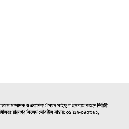
 আহমদ
সম্পাদক ও প্রকাশক :
সৈয়দ সাইফুুল ইসলাম নাহেদ
নির্বাহী
র্যালয়ঃ রায়নগর সিলেট
মোবাইল নাম্বার:
০১৭১২-০৪৫৩৯১,