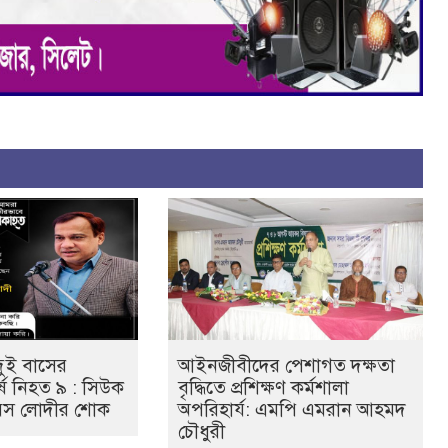
ুই বাসের
‎আইনজীবীদের পেশাগত দক্ষতা
্ষে নিহত ৯ : সিউক
বৃদ্ধিতে প্রশিক্ষণ কর্মশালা
য়েস লোদীর শোক
অপরিহার্য: এমপি এমরান আহমদ
চৌধুরী