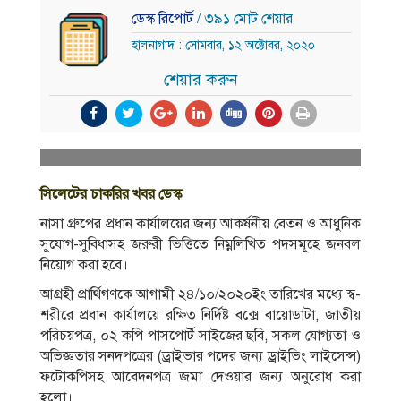
ডেস্ক রিপোর্ট
/ ৩৯১ মোট শেয়ার
হালনাগাদ : সোমবার, ১২ অক্টোবর, ২০২০
শেয়ার করুন
সিলেটের চাকরির খবর ডেস্ক
নাসা গ্রুপের প্রধান কার্যালয়ের জন্য আকর্ষনীয় বেতন ও আধুনিক
সুযােগ-সুবিধাসহ জরুরী ভিত্তিতে নিম্নলিখিত পদসমূহে জনবল
নিয়ােগ করা হবে।
আগ্রহী প্রার্থিগণকে আগামী ২৪/১০/২০২০ইং তারিখের মধ্যে স্ব-
শরীরে প্রধান কার্যালয়ে রক্ষিত নির্দিষ্ট বক্সে বায়ােডাটা, জাতীয়
পরিচয়পত্র, ০২ কপি পাসপাের্ট সাইজের ছবি, সকল যােগ্যতা ও
অভিজ্ঞতার সনদপত্রের (ড্রাইভার পদের জন্য ড্রাইভিং লাইসেন্স)
ফটোকপিসহ আবেদনপত্র জমা দেওয়ার জন্য অনুরােধ করা
হলাে।