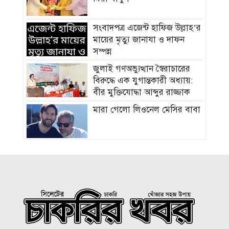
সংবাদপত্র এজেন্ট হাফিজ উল্লাহ’র
মায়ের মৃত্যু জানাযা ও দাফন
সম্পন্ন
জুলাই গণঅভ্যুত্থান স্বৈরাচারের
বিরুদ্ধে এক যুগান্তকারী অধ্যায়:
বীর মুক্তিযোদ্ধা আব্দুর রাজ্জাক
মারা গেলো লিওনেল মেসির বাবা
সমাজের পিছিয়ে পড়া দরিদ্র
মানুষের পাশে দাড়িয়ে আমাদের
কাজ করে যেতে হবে: ভিপি
মাহবুবুল হক চৌধুরী
হাম ও উপসর্গে আরও ৪ শিশুর
মৃত্যু, নতুন রোগী ৭৭৬