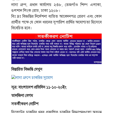
নাসা গ্রুপ, প্রধান কার্যালয় ২৩৮, তেজগাঁও শিল্প এলাকা,
গুলশান লিংক রােড, ঢাকা ১২০৮।
বিঃ দ্রঃ বিজ্ঞপ্তির নির্দেশনা ব্যতিত আবেদনপত্র প্রেরণ এবং কোন
প্রার্থীর পক্ষে যে কোন ধরনের সুপারিশ প্রার্থির অযােগ্যতা হিসেবে
বিবেচিত হবে।
বিস্তারিত বিজ্ঞপ্তি দেখুন
সূত্র: বাংলাদেশ প্রতিদিন ১১-১০-২০ইং
তানজিনা বেগম
সতর্কীকরণ নােটিশ
সিলেটের চাকরির খবর প্রকাশিত চাকরির বিজ্ঞাপনগুলাে অত্যন্ত