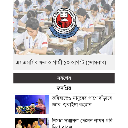
এসএসসির ফল আগামী ১০ আগস্ট (সোমবার)
সর্বশেষ
জনপ্রিয়
ভবিষ্যতেও মানুষের পাশে দাঁড়াবে
ড্যাব: জুবাইদা রহমান
নিসচা সম্মাননা পেলেন লায়ন গনি
মিয়া বাবুল