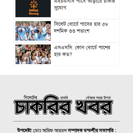
এইচএসসি পাসে আড়ংয়ে চাকরি
সুযোগ
সিলেট বোর্ডে পাসের হার ৫৮
দশমিক ৩৩ শতাংশ
এসএসসি: কোন বোর্ডে পাশের
হার কত?
এসএসসির ফল জানার একদিন
আগে না ফেরার দেশে রেজা
এসএসসি পরীক্ষার ফল প্রকাশ,
পাসের হার ৬২.২৫ শতাংশ
৩১২ প্রতিষ্ঠানে কেউই পাস করেনি
উপদেষ্টা :
মোঃ আরিফ আহমদ
সম্পাদক মন্ডলীর সভাপতি :