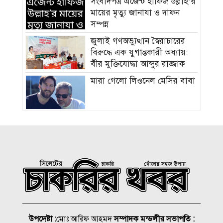
সংবাদপত্র এজেন্ট হাফিজ উল্লাহ’র
মায়ের মৃত্যু জানাযা ও দাফন
সম্পন্ন
জুলাই গণঅভ্যুত্থান স্বৈরাচারের
বিরুদ্ধে এক যুগান্তকারী অধ্যায়:
বীর মুক্তিযোদ্ধা আব্দুর রাজ্জাক
মারা গেলো লিওনেল মেসির বাবা
সমাজের পিছিয়ে পড়া দরিদ্র
মানুষের পাশে দাড়িয়ে আমাদের
কাজ করে যেতে হবে: ভিপি
মাহবুবুল হক চৌধুরী
হাম ও উপসর্গে আরও ৪ শিশুর
মৃত্যু, নতুন রোগী ৭৭৬
চিকিৎসক সমাবেশের উদ্বোধন
উপদেষ্টা :
মোঃ আরিফ আহমদ
সম্পাদক মন্ডলীর সভাপতি :
করলেন প্রধানমন্ত্রী