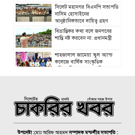
সিলেট মহানগর বিএনপি সভাপতি
নাসিম হোসাইনের
আনুষ্ঠানিকভাবে দায়িত্ব গ্রহণ
বিভ্রান্তিকর কথা বলে জনগণের
শান্তি নষ্ট করবেন না: প্রধানমন্ত্রী
শাহজালাল জামেয়া স্কুল অ্যান্ড
কলেজে বার্ষিক সাংস্কৃতিক
প্রতিযোগিতার পুরস্কার বিতরণ
সালমান শাহ হত্যা মামলার
আসামি অভিনেতা ডন
বিমানবন্দরে আটক
প্রাথমিকের শিক্ষার্থীদের বিনামূল্যে
ইউনিফর্ম বিতরণ শুরু ১৬ আগস্ট
সিলেটে হামের উপসর্গে আরও ৩
উপদেষ্টা :
মোঃ আরিফ আহমদ
সম্পাদক মন্ডলীর সভাপতি :
জনের মৃত্যু