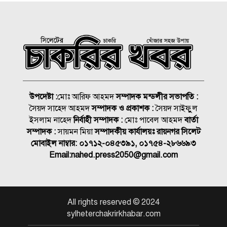
বিদ্যুৎ
৫ দিন অনশনের পর বিয়ে, তিন
মাসেই মিললো ঝুলন্ত মরদেহ
মেসির রেকর্ড গোলের ম্যাচে বড়
জয় ইন্টার মায়ামির
উপদেষ্টা :
মোঃ আরিফ আহমদ
সম্পাদক মন্ডলীর সভাপতি :
সৈয়দ সাহেদ আহমদ
সম্পাদক ও প্রকাশক :
সৈয়দ সাইফুুল
২০২৭ সালের রমজান ও ঈদের
ইসলাম নাহেদ
নির্বাহী সম্পাদক :
মোঃ পাবেল আহমদ
বার্তা
সম্ভাব্য তারিখ
সম্পাদক :
সায়মন মিয়া
সম্পাদকীয় কার্যালয়ঃ রায়নগর সিলেট
মোবাইল নাম্বার:
০১৭১২-০৪৫৩৯১, ০১৭৫৪-২৮৬৬৯৩
পাকিস্তানে প্রতিবন্ধী তরুণীকে
Email:
nahed.press2050@gmail.com
ধর্ষণের অভিযোগ, থানার সব
পুলিশ বরখাস্ত
রসময় মেমোরিয়াল উচ্চ
All rights reserved © 2024
বিদ্যালয়ের নতুন ভবনের উদ্বোধন
sylheterchakrirkhabar.com
করলেন মন্ত্রী মুক্তাদির