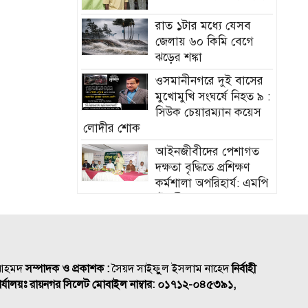
রাত ১টার মধ্যে যেসব
জেলায় ৬০ কিমি বেগে
ঝড়ের শঙ্কা
ওসমানীনগরে দুই বাসের
মুখোমুখি সংঘর্ষে নিহত ৯ :
সিউক চেয়ারম্যান কয়েস
লোদীর শোক
‎আইনজীবীদের পেশাগত
দক্ষতা বৃদ্ধিতে প্রশিক্ষণ
কর্মশালা অপরিহার্য: এমপি
এমরান আহমদ চৌধুরী
বিয়ে না করার কারণ
জানালেন আমিশা
হামের উপসর্গে আরও ৩
 আহমদ
সম্পাদক ও প্রকাশক :
সৈয়দ সাইফুুল ইসলাম নাহেদ
নির্বাহী
শিশুর মৃত্যু
র্যালয়ঃ রায়নগর সিলেট
মোবাইল নাম্বার:
০১৭১২-০৪৫৩৯১,