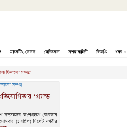
ও
মার্কেটিং-সেলস
মেডিকেল
সশস্ত্র বাহিনী
বিজ্ঞপ্তি
খবর
ড ফিনালে’ সম্পন্ন
যোগিতার ‘গ্র্যান্ড
লিশ সদস্যদের অংশগ্রহণে কোরআন
ছে। সোমবার (১এপ্রিল) সিলেট নগরীর