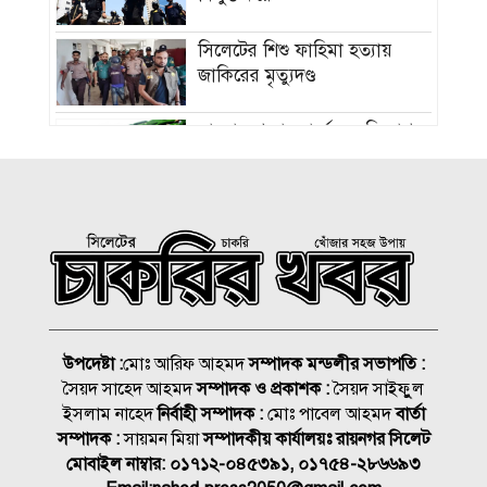
সিলেটের শিশু ফাহিমা হত্যায়
জাকিরের মৃত্যুদণ্ড
বাংলাদেশ চা বোর্ডে বড় নিয়োগ
রাষ্ট্রপতি নির্বাচন ২০ আগস্ট, ভোট
হবে সংসদে
১৮নং ওয়ার্ড বিএনপির উদ্যোগে
মতবিনিময় ও উন্মুক্ত আলোচনা
সভা
উপদেষ্টা :
মোঃ আরিফ আহমদ
সম্পাদক মন্ডলীর সভাপতি :
সৈয়দ সাহেদ আহমদ
সম্পাদক ও প্রকাশক :
সৈয়দ সাইফুুল
কিনব্রিজ আড়াল করে ‘আই লাভ
ইসলাম নাহেদ
নির্বাহী সম্পাদক :
মোঃ পাবেল আহমদ
বার্তা
সিলেট’ সাইনেজ কেন?
সম্পাদক :
সায়মন মিয়া
সম্পাদকীয় কার্যালয়ঃ রায়নগর সিলেট
মোবাইল নাম্বার:
০১৭১২-০৪৫৩৯১, ০১৭৫৪-২৮৬৬৯৩
সিলেট মহানগর বিএনপির