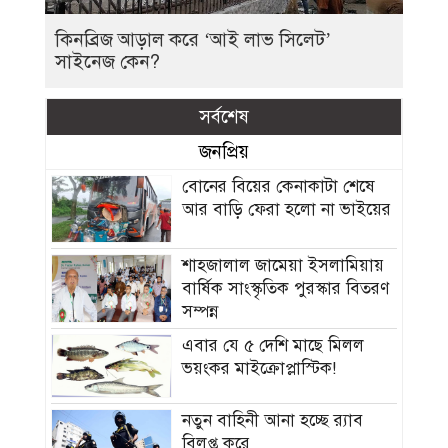
কিনব্রিজ আড়াল করে ‘আই লাভ সিলেট’
সাইনেজ কেন?
সর্বশেষ
জনপ্রিয়
বোনের বিয়ের কেনাকাটা শেষে
আর বাড়ি ফেরা হলো না ভাইয়ের
শাহজালাল জামেয়া ইসলামিয়ায়
বার্ষিক সাংস্কৃতিক পুরস্কার বিতরণ
সম্পন্ন
এবার যে ৫ দেশি মাছে মিলল
ভয়ংকর মাইক্রোপ্লাস্টিক!
নতুন বাহিনী আনা হচ্ছে র‍্যাব
বিলুপ্ত করে