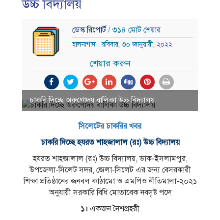
উচ্চ বিদ্যালয়
ডেস্ক রিপোর্ট
/ ৩১৪ মোট শেয়ার
হালনাগাদ : রবিবার, ৩০ জানুয়ারী, ২০২২
শেয়ার করুন
চাকরি দিচ্ছে অরুণােদয় বালিকা উচ্চ বিদ্যালয়
সিলেটের চাকরির খবর
চাকরি দিচ্ছে হযরত শাহজালাল (রঃ) উচ্চ বিদ্যালয়
হযরত শাহজালাল (রঃ) উচ্চ বিদ্যালয়, ডাক-ইসলামপুর,
উপজেলা-সিলেট সদর, জেলা-সিলেট এর জন্য বেসরকারী
শিক্ষা প্রতিষ্ঠানের জনবল কাঠামাে ও এমপিও নীতিমালা-২০২১
অনুযায়ী সরকারি বিধি মােতাবেক নবসৃষ্ট পদে
১।
একজন নৈশপ্রহরী