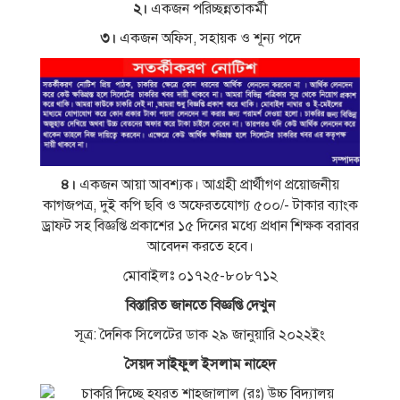
২।
একজন পরিচ্ছন্নতাকর্মী
৩।
একজন অফিস, সহায়ক ও শূন্য পদে
৪।
একজন আয়া আবশ্যক। আগ্রহী প্রার্থীগণ প্রয়ােজনীয়
কাগজপত্র, দুই কপি ছবি ও অফেরতযােগ্য ৫০০/- টাকার ব্যাংক
ড্রাফট সহ বিজ্ঞপ্তি প্রকাশের ১৫ দিনের মধ্যে প্রধান শিক্ষক বরাবর
আবেদন করতে হবে।
মােবাইলঃ ০১৭২৫-৮০৮৭১২
বিস্তারিত জানতে বিজ্ঞপ্তি দেখুন
সূত্র: দৈনিক সিলেটের ডাক ২৯ জানুয়ারি ২০২২ইং
সৈয়দ সাইফুল ইসলাম নাহেদ