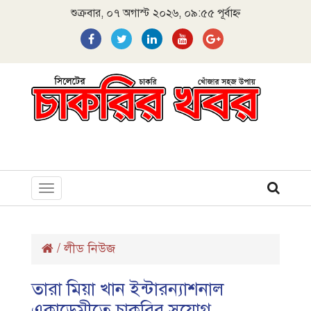
শুক্রবার, ০৭ অগাস্ট ২০২৬, ০৯:৫৫ পূর্বাহ্ন
Toggle
navigation
/
লীড নিউজ
তারা মিয়া খান ইন্টারন্যাশনাল
একাডেমীতে চাকরির সুযোগ