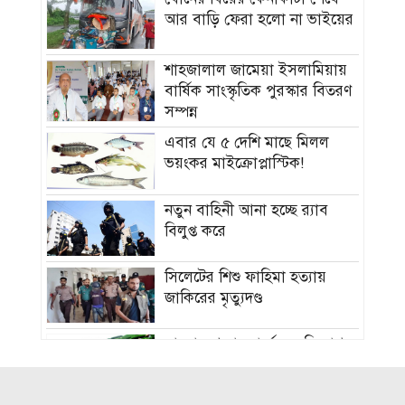
আর বাড়ি ফেরা হলো না ভাইয়ের
শাহজালাল জামেয়া ইসলামিয়ায়
বার্ষিক সাংস্কৃতিক পুরস্কার বিতরণ
সম্পন্ন
এবার যে ৫ দেশি মাছে মিলল
ভয়ংকর মাইক্রোপ্লাস্টিক!
নতুন বাহিনী আনা হচ্ছে র‍্যাব
বিলুপ্ত করে
সিলেটের শিশু ফাহিমা হত্যায়
জাকিরের মৃত্যুদণ্ড
বাংলাদেশ চা বোর্ডে বড় নিয়োগ