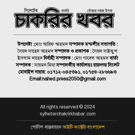
রাষ্ট্রপতি নির্বাচন ২০ আগস্ট, ভোট
হবে সংসদে
১৮নং ওয়ার্ড বিএনপির উদ্যোগে
মতবিনিময় ও উন্মুক্ত আলোচনা
সভা
উপদেষ্টা :
মোঃ আরিফ আহমদ
সম্পাদক মন্ডলীর সভাপতি :
সৈয়দ সাহেদ আহমদ
সম্পাদক ও প্রকাশক :
সৈয়দ সাইফুুল
কিনব্রিজ আড়াল করে ‘আই লাভ
ইসলাম নাহেদ
নির্বাহী সম্পাদক :
মোঃ পাবেল আহমদ
বার্তা
সিলেট’ সাইনেজ কেন?
সম্পাদক :
সায়মন মিয়া
সম্পাদকীয় কার্যালয়ঃ রায়নগর সিলেট
মোবাইল নাম্বার:
০১৭১২-০৪৫৩৯১, ০১৭৫৪-২৮৬৬৯৩
সিলেট মহানগর বিএনপির
Email:
nahed.press2050@gmail.com
সভাপতির দায়িত্বে ফিরলেন নাসিম
জুলাইয়ে সড়কে ঝরলো ৪১৬ প্রাণ
All rights reserved © 2024
sylheterchakrirkhabar.com
আইসিইউতে হাতকড়া পরে
পোর্টাল বাস্তবায়নে
আইটি ফ্যাক্টরি বাংলাদেশ
ভাইরাল হওয়া আ’লীগ নেতার