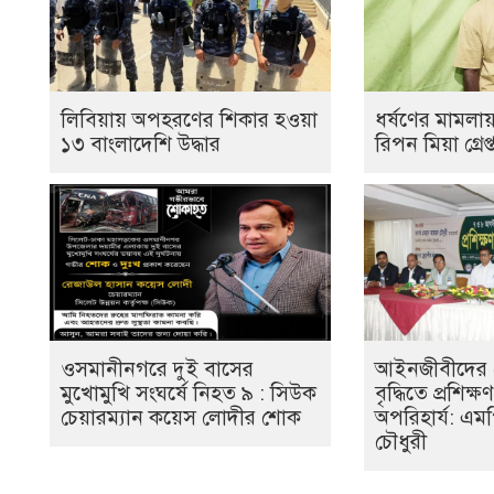
লিবিয়ায় অপহরণের শিকার হওয়া
ধর্ষণের মামলায়
১৩ বাংলাদেশি উদ্ধার
রিপন মিয়া গ্রেপ্
ওসমানীনগরে দুই বাসের
‎আইনজীবীদের 
মুখোমুখি সংঘর্ষে নিহত ৯ : সিউক
বৃদ্ধিতে প্রশিক্ষ
চেয়ারম্যান কয়েস লোদীর শোক
অপরিহার্য: এ
চৌধুরী