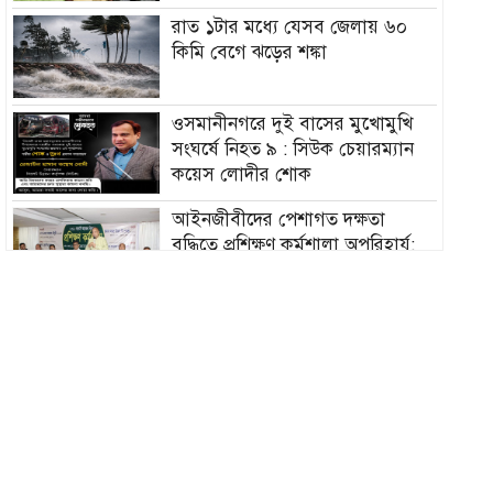
রাত ১টার মধ্যে যেসব জেলায় ৬০
কিমি বেগে ঝড়ের শঙ্কা
ওসমানীনগরে দুই বাসের মুখোমুখি
সংঘর্ষে নিহত ৯ : সিউক চেয়ারম্যান
কয়েস লোদীর শোক
‎আইনজীবীদের পেশাগত দক্ষতা
বৃদ্ধিতে প্রশিক্ষণ কর্মশালা অপরিহার্য:
এমপি এমরান আহমদ চৌধুরী
বিয়ে না করার কারণ জানালেন
আমিশা
হামের উপসর্গে আরও ৩ শিশুর মৃত্যু