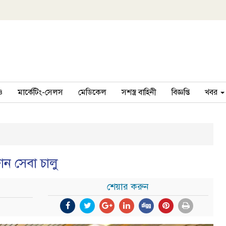
ও
মার্কেটিং-সেলস
মেডিকেল
সশস্ত্র বাহিনী
বিজ্ঞপ্তি
খবর
োন সেবা চালু
শেয়ার করুন