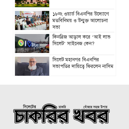
১৮নং ওয়ার্ড বিএনপির উদ্যোগে
মতবিনিময় ও উন্মুক্ত আলোচনা
সভা
কিনব্রিজ আড়াল করে ‘আই লাভ
সিলেট’ সাইনেজ কেন?
সিলেট মহানগর বিএনপির
সভাপতির দায়িত্বে ফিরলেন নাসিম
জুলাইয়ে সড়কে ঝরলো ৪১৬ প্রাণ
আইসিইউতে হাতকড়া পরে
ভাইরাল হওয়া আ’লীগ নেতার
মৃত্যু
বোয়ালখালীতে ট্রাকের সাথে