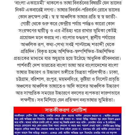
‘বাংলা একাডেমী’ থাকলেও ভাষা বিবর্তনের বিষয়টি যেন তাদের
নিকট একবারেই নগণ্য। ভাষার বিবর্তন-পরিবর্তন রোধে তাদের
কোন ভ্রুক্ষেপ নেই। স্ব স্ব আঞ্চলিক ভাষার প্রতি স্ব স্ব জাতী-
গোষ্ঠী থেকে শুরু করে কেন্দ্রীয় পর্যায় পর্যন্তও কারো কোন
সংরক্ষণের দ্বায়ীত্ব ও এর ঐতিহ্য ধরে রাখার ভূমিকা কেউই
প্রয়োজন মনে করছে না। বাংলার শুদ্ধরূপ, স্থানীয় পর্যায়ের
আঞ্চলিক রূপ, কথ্য-লেখ্য সবই পাল্টাচ্ছে শতাব্দী থেকে
প্রতিদিন। বিকৃত হচ্ছে অশিক্ষিত-স্বল্পশিক্ষিত-উচ্চশিক্ষিত
প্রত্যকের মাধ্যমে যার অযুহাত হয়ে উঠেছে আধুনিক জীবনধারা।
পার্শবর্তী দেশ ভারতের বাংলা ভাষা আর বাংলাদেশের বাংলা
ভাষার উচ্চারণ ও উচ্চারণ ভঙ্গীতে ভিন্নতা পরিলক্ষীত। ঢাকা,
চট্টগ্রাম, বরিশাল, রংপুর, ময়মনসিংহ, কুষ্টিয়া ও সিলেট প্রভৃতি
অঞ্চলের আঞ্চলিক ভাষাতেও আদি কালের আঞ্চলিক উচ্চারণ
আর সাম্প্রতিক সময়ের উচ্চারণে বদলের ব্যপকতা দারুণভাবে
লক্ষণীয়। সব মিলিয়ে যেন প্রতিক্ষণ নব্যভাষার ভুমিষ্ঠতা।