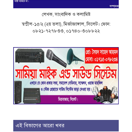
লেখক, সাংবাদিক ও কলামিষ্ট
স্বপ্নীল-১৫/২ (২য় তলা), মির্জাজাঙ্গাল, সিলেট। ফোন:
০৮২১-৭২৭৮৩৩, ০১৭৪০-৩০৮৮২২
এই বিভাগের আরো খবর