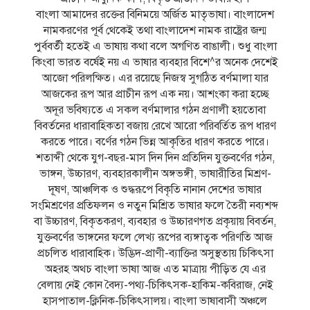
বাংলা আমাদের রক্তের বিনিময়ে অর্জিত মাতৃভাষা। বাংলাদেশ
নামকরণের পূর্ব থেকেই তথা বাংলাদেশ নামক রাষ্ট্রের জন্ম
পুর্ববর্তী হতেই এ ভাষায় কথা বলে অগণিত বাঙালী। শুধু বাংলা
কিংবা ভারত বর্ষেই নয় এ ভাষার ব্যবহার বিশে^র অনেক দেশেই
আজো পরিলক্ষিত। এর রয়েছে নিজস্ব সুগঠিত বর্ণমালা যার
আজকের রূপ আর প্রাচীন রূপ এক নয়। আশংকা করা হচ্ছে
অদূর ভবিষ্যতে এ সকল বর্ণমালার গঠন প্রণালী হয়তোবা
বিবর্তনের ধারাবাহিকতা বজায় রেখে আরো পরিবর্তিত রূপ ধারণ
করতে পারে। বর্ণের গঠন ভিন্ন আকৃতির ধারণ করতে পারে।
শতাব্দী থেকে যুগ-বছর-মাস দিন দিন প্রতিদিন যুক্তবর্ণের গঠন,
ভাঙ্গন, উচ্চারণ, ব্যবহারকালীন অঙ্গভঙ্গী, ভাষারীতির মিশ্রণ-
দূষণ, আঞ্চলিক ও শুদ্ধরূপে বিকৃতি নানান দেশের ভাষার
সংমিশ্রণের প্রতিফলন ও নতুন মিশ্রিত ভাষার ফলে তৈরী নব্যশব্দ
বা উচ্চারণ, বিকৃতকরণ, ব্যবহার ও উচ্চারণগত প্রকৃয়ায় বিবর্তন,
যুক্তবর্ণের ভাঙ্গনের ফলে লেখ্য রূপের ব্যঙ্গাত্বক পরিণতি আজ
প্রচলিত ধারাবাহিক। উদ্ভিদ-প্রাণী-ব্যাক্তির অসুস্থতায় চিকিৎসা
অহরহ অথচ বাংলা ভাষা আজ এত মাত্রায় পীড়িত যে এর
বেলায় নেই কোন বৈদ্য-পথ্য-চিকিৎসক-হাকিম-কবিরাজ, নেই
হাসপাতাল-ক্লিনিক-চিকিৎসালয়। বাংলা ভাষাবাসী অঞ্চলে