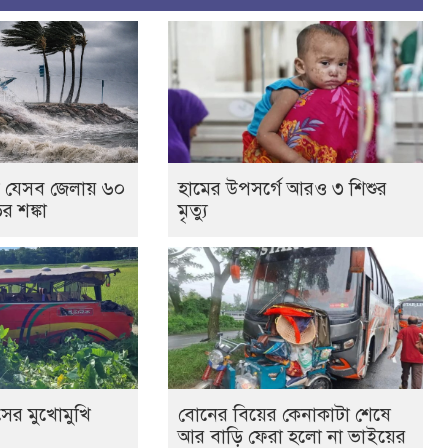
যে যেসব জেলায় ৬০
হামের উপসর্গে আরও ৩ শিশুর
র শঙ্কা
মৃত্যু
সের মুখোমুখি
বোনের বিয়ের কেনাকাটা শেষে
আর বাড়ি ফেরা হলো না ভাইয়ের