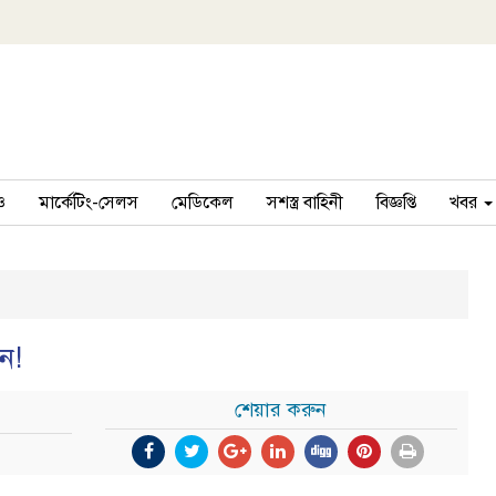
ও
মার্কেটিং-সেলস
মেডিকেল
সশস্ত্র বাহিনী
বিজ্ঞপ্তি
খবর
নে!
শেয়ার করুন