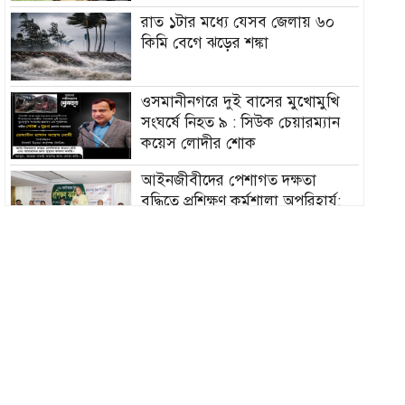
রাত ১টার মধ্যে যেসব জেলায় ৬০
কিমি বেগে ঝড়ের শঙ্কা
ওসমানীনগরে দুই বাসের মুখোমুখি
সংঘর্ষে নিহত ৯ : সিউক চেয়ারম্যান
কয়েস লোদীর শোক
‎আইনজীবীদের পেশাগত দক্ষতা
বৃদ্ধিতে প্রশিক্ষণ কর্মশালা অপরিহার্য:
এমপি এমরান আহমদ চৌধুরী
বিয়ে না করার কারণ জানালেন
আমিশা
হামের উপসর্গে আরও ৩ শিশুর মৃত্যু