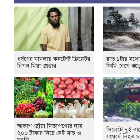
ধর্ষণের মামলায় কনটেন্ট ক্রিয়েটর
রাত ১টার মধ্
রিপন মিয়া গ্রেপ্তার
কিমি বেগে ঝড়ে
আকাশ ছোঁয়া নিত্যপণ্যের দাম
সিলেটে দুই বা
২০০ টাকার নিচে নেই মাছ ও
সংঘর্ষে নিহত ৯
মুরগি