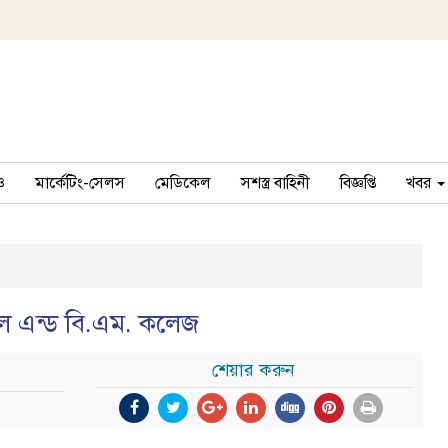
ও
মার্কেটিং-সেলস
মেডিকেল
সশস্ত্র বাহিনী
বিজ্ঞপ্তি
খবর
াল এন্ড বি.এম. কলেজ
শেয়ার করুন