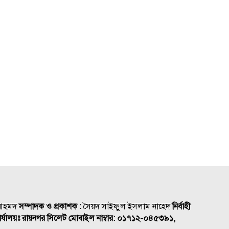
 আহমদ
সম্পাদক ও প্রকাশক :
সৈয়দ সাইফুুল ইসলাম নাহেদ
নির্বাহী
র্যালয়ঃ রায়নগর সিলেট
মোবাইল নাম্বার:
০১৭১২-০৪৫৩৯১,