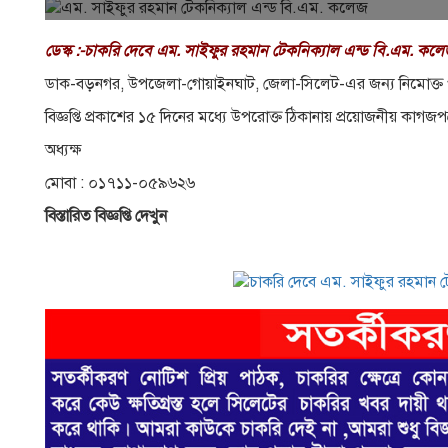
ডেস্ক :-চাকরি দেবে এম. সাইফুর রহমান টেকনিক্যাল এন্ড বি.এম. কল
ডাক-বড়নগর, উপজেলা-গােয়াইনঘাট, জেলা-সিলেট-এর জন্য নিমােক্ত
বিজ্ঞপ্তি প্রকাশের ১৫ দিনের মধ্যে উপরােক্ত ঠিকানায় প্রয়ােজনীয় ক
অধ্যক্ষ
মােবা : ০১৭১১-০৫৯৬২৬
বিস্তারিত বিজ্ঞপ্তি দেখুন