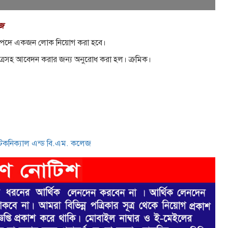
েজ
 পদে একজন লােক নিয়ােগ করা হবে।
াগজপত্রসহ আবেদন করার জন্য অনুরােধ করা হল। ক্রমিক।