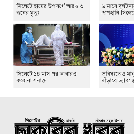
সিলেটে হামের উপসর্গে আরও ৩
৬ মাসে দুর্ঘট
জনের মৃত্যু
প্রাণহানি সিল
সিলেটে ১৪ মাস পর আবারও
ভবিষ্যতেও মান
করোনা শনাক্ত
দাঁড়াবে ড্যাব: