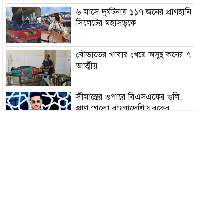
৬ মাসে দুর্ঘটনায় ১১৭ জনের প্রাণহানি
সিলেটের মহাসড়কে
বৌভাতের খাবার খেয়ে অসুস্থ কনের ৭
আত্মীয়
সীমান্তের ওপারে বিএসএফের গুলি,
প্রাণ গেলো বাংলাদেশি যুবকের
দুধ দিয়ে গোসল করে সম্পর্ক ছিন্ন
স্বামীর
সিলেটে ১৪ মাস পর আবারও করোনা
শনাক্ত