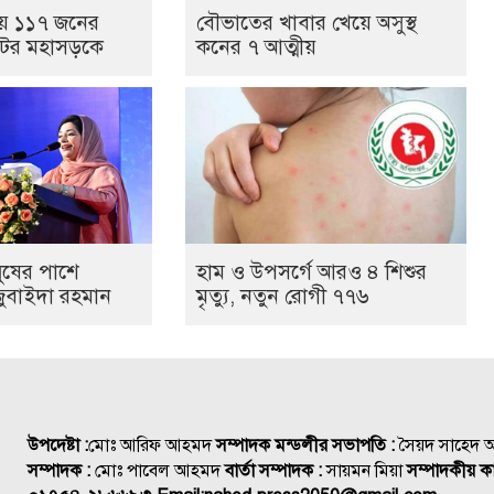
নায় ১১৭ জনের
বৌভাতের খাবার খেয়ে অসুস্থ
েটের মহাসড়কে
কনের ৭ আত্মীয়
ুষের পাশে
হাম ও উপসর্গে আরও ৪ শিশুর
 জুবাইদা রহমান
মৃত্যু, নতুন রোগী ৭৭৬
উপদেষ্টা :
মোঃ আরিফ আহমদ
সম্পাদক মন্ডলীর সভাপতি :
সৈয়দ সাহেদ
সম্পাদক :
মোঃ পাবেল আহমদ
বার্তা সম্পাদক :
সায়মন মিয়া
সম্পাদকীয় কা