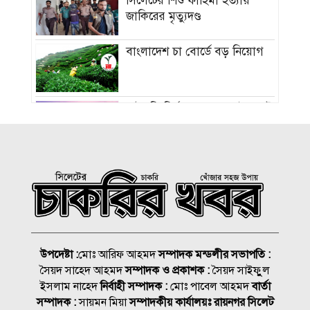
সিলেটের শিশু ফাহিমা হত্যায়
জাকিরের মৃত্যুদণ্ড
বাংলাদেশ চা বোর্ডে বড় নিয়োগ
রাষ্ট্রপতি নির্বাচন ২০ আগস্ট, ভোট
হবে সংসদে
১৮নং ওয়ার্ড বিএনপির উদ্যোগে
মতবিনিময় ও উন্মুক্ত আলোচনা
সভা
কিনব্রিজ আড়াল করে ‘আই লাভ
সিলেট’ সাইনেজ কেন?
উপদেষ্টা :
মোঃ আরিফ আহমদ
সম্পাদক মন্ডলীর সভাপতি :
সৈয়দ সাহেদ আহমদ
সম্পাদক ও প্রকাশক :
সৈয়দ সাইফুুল
সিলেট মহানগর বিএনপির
ইসলাম নাহেদ
নির্বাহী সম্পাদক :
মোঃ পাবেল আহমদ
বার্তা
সভাপতির দায়িত্বে ফিরলেন নাসিম
সম্পাদক :
সায়মন মিয়া
সম্পাদকীয় কার্যালয়ঃ রায়নগর সিলেট