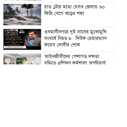
রাত ১টার মধ্যে যেসব জেলায় ৬০
কিমি বেগে ঝড়ের শঙ্কা
ওসমানীনগরে দুই বাসের মুখোমুখি
সংঘর্ষে নিহত ৯ : সিউক চেয়ারম্যান
কয়েস লোদীর শোক
‎আইনজীবীদের পেশাগত দক্ষতা
বৃদ্ধিতে প্রশিক্ষণ কর্মশালা অপরিহার্য:
এমপি এমরান আহমদ চৌধুরী
বিয়ে না করার কারণ জানালেন
আমিশা
হামের উপসর্গে আরও ৩ শিশুর মৃত্যু