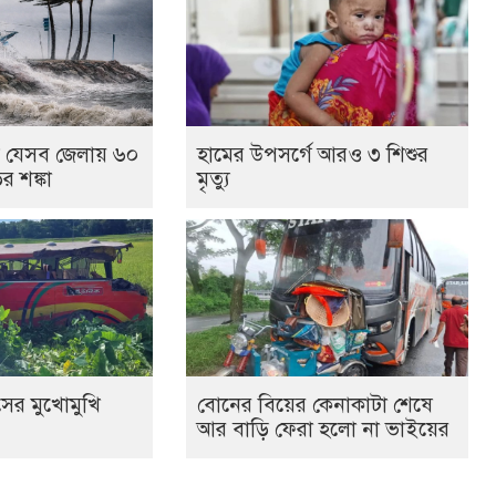
যে যেসব জেলায় ৬০
হামের উপসর্গে আরও ৩ শিশুর
র শঙ্কা
মৃত্যু
সের মুখোমুখি
বোনের বিয়ের কেনাকাটা শেষে
আর বাড়ি ফেরা হলো না ভাইয়ের