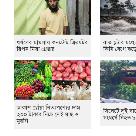
ধর্ষণের মামলায় কনটেন্ট ক্রিয়েটর
রাত ১টার মধ্
রিপন মিয়া গ্রেপ্তার
কিমি বেগে ঝড়ে
আকাশ ছোঁয়া নিত্যপণ্যের দাম
সিলেটে দুই বা
২০০ টাকার নিচে নেই মাছ ও
সংঘর্ষে নিহত ৯
মুরগি