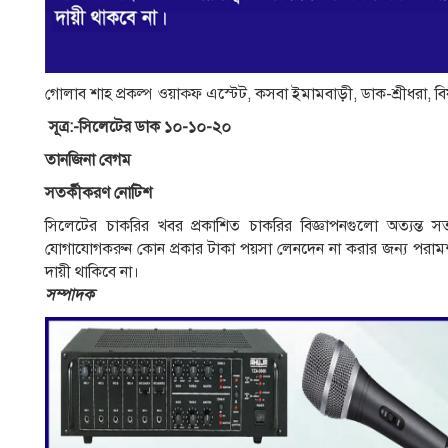
গােলাব শাহ প্রকল্প ওয়াক্ফ এস্টেট, কসবা ইমামবাড়ী, ডাক-শ্রীধরা, 
সূত্র:
-সিলেটের ডাক ১০-১০-২০
তানজিনা বেগম
সতর্কীকরণ নােটিশ
সিলেটের চাকরির খবর প্রকাশিত চাকরির বিজ্ঞাপনগুলাে অত্যন্ত স
যােগাযােগকরুন কোন প্রকার টাকা পয়সা লেনদেন না করার জন্য পরামর্শ
দায়ী থাকিবে না।
সম্পাদক