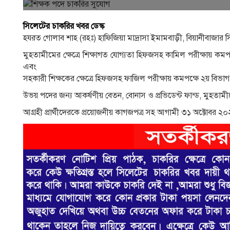
সিলেটের চাকরির খবর ডেস্ক
হযরত গােলাব শাহ (রহঃ) হাফিজিয়া মাদ্রাসা ইমামবাড়ী, বিয়ানীবা
মুহতামীমের ক্ষেত্রে শিক্ষাগত যােগ্যতা হিফজসহ কামিল পরীক্ষায় কমপ
এবং
সহকারী শিক্ষকের ক্ষেত্রে হিফজসহ ফাজিল পরীক্ষায় কমপক্ষে ২য় বি
উভয় পদের জন্য আকর্ষণীয় বেতন, বােনাস ও প্রভিডেন্ট ফান্ড, মুহতামীমের
আগ্রহী প্রার্থীদেরকে প্রয়ােজনীয় কাগজপত্র সহ আগামী ৩১ অক্টোবর ২০২