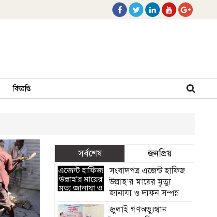
বিজ্ঞপ্তি
সর্বশেষ
জনপ্রিয়
সংবাদপত্র এজেন্ট হাফিজ
উল্লাহ’র মায়ের মৃত্যু
জানাযা ও দাফন সম্পন্ন
জুলাই গণঅভ্যুত্থান