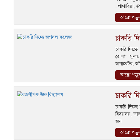
: পাথারিয়া,
আরো পড়ু
চাকরি দ
চাকরি দিচ্
জেলা: সুনা
অপারেটর, অফ
আরো পড়ু
চাকরি দিচ
চাকরি দিচ্ছে
বিদ্যালয়, ড
জন
আরো পড়ু