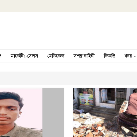
ও
মার্কেটিং-সেলস
মেডিকেল
সশস্ত্র বাহিনী
বিজ্ঞপ্তি
খবর