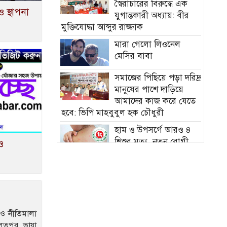
স্বৈরাচারের বিরুদ্ধে এক
স্থাপনা
যুগান্তকারী অধ্যায়: বীর
মুক্তিযোদ্ধা আব্দুর রাজ্জাক
মারা গেলো লিওনেল
মেসির বাবা
সমাজের পিছিয়ে পড়া দরিদ্র
মানুষের পাশে দাড়িয়ে
আমাদের কাজ করে যেতে
হবে: ভিপি মাহবুবুল হক চৌধুরী
হাম ও উপসর্গে আরও ৪
শিশুর মৃত্যু, নতুন রোগী
ও
৭৭৬
চিকিৎসক সমাবেশের
উদ্বোধন করলেন প্রধানমন্ত্রী
তুরস্কের ক্লাবে যোগ দিয়েই
পিও নীতিমালা
জমি উপহার পেলেন সালাহ
লতপুর, ভায়া