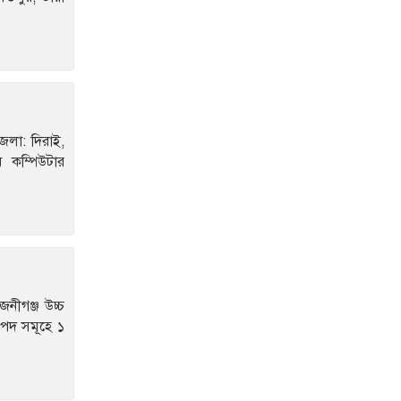
সাত বছরে মোটরসাইকেল
দুর্ঘটনায় ঝরেছে ১৫
হাজারের বেশি প্রাণ
দামেস্কে অপহরণ চক্রের ৮
সদস্য গ্রেপ্তার
লা: দিরাই,
বেঙ্গলের স্লিপার কোচের
 কম্পিউটার
‘দোষ’ অথচ মারা যাওয়া
সবাই ইউনিকের যাত্রী
এসএসসির ফল আগামী
১০ আগস্ট (সোমবার)
আগস্টেই বঙ্গোপসাগরে
নিম্নচাপের শঙ্কা
জনীগঞ্জ উচ্চ
ত পদ সমূহে ১
গ্রিস উপকূল থেকে দুই
শতাধিক অভিবাসী উদ্ধার,
বেশিরভাগই বাংলাদেশি