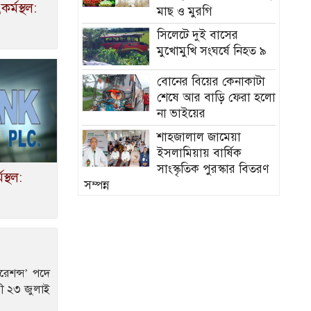
র্মস্থল:
মাছ ও মুরগি
সিলেটে দুই বাসের
মুখোমুখি সংঘর্ষে নিহত ৯
বোনের বিয়ের কেনাকাটা
শেষে আর বাড়ি ফেরা হলো
না ভাইয়ের
শাহজালাল জামেয়া
ইসলামিয়ায় বার্ষিক
সাংস্কৃতিক পুরস্কার বিতরণ
স্থল:
সম্পন্ন
এবার যে ৫ দেশি মাছে
মিলল ভয়ংকর
মাইক্রোপ্লাস্টিক!
নতুন বাহিনী আনা হচ্ছে
ারেশন্স’ পদে
র‍্যাব বিলুপ্ত করে
মী ২৩ জুলাই
সিলেটের শিশু ফাহিমা