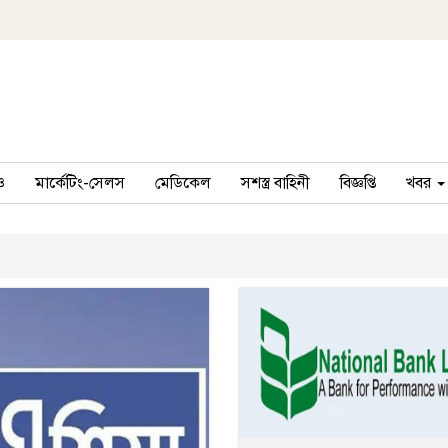
ও
মার্কেটিং-সেলস
মেডিকেল
সশস্ত্র বাহিনী
বিজ্ঞপ্তি
খবর