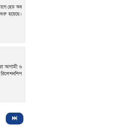
তিন মাসেই মিললো ঝুলন্ত
ভাগে হেড অব
মরদেহ
শুরু হয়েছে।
হীরা আগামী ৬
: রিলেশনশিপ