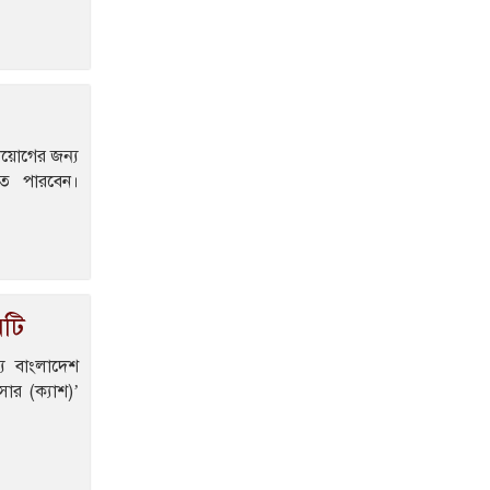
হত্যায় জাকিরের মৃত্যুদণ্ড
বাংলাদেশ চা বোর্ডে বড়
নিয়োগ
রাষ্ট্রপতি নির্বাচন ২০
নিয়োগের জন্য
আগস্ট, ভোট হবে সংসদে
তে পারবেন।
১৮নং ওয়ার্ড বিএনপির
উদ্যোগে মতবিনিময় ও
উন্মুক্ত আলোচনা সভা
কিনব্রিজ আড়াল করে ‘আই
িটি
লাভ সিলেট’ সাইনেজ
কেন?
য বাংলাদেশ
সিলেট মহানগর বিএনপির
সার (ক্যাশ)’
সভাপতির দায়িত্বে ফিরলেন
নাসিম
জুলাইয়ে সড়কে ঝরলো