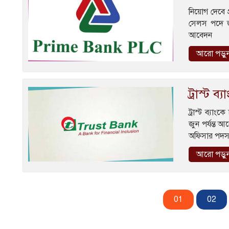
নিয়োগ দেবে 
সেলস পদে জন
আবেদন
আরো পড়ু
ট্রাস্ট ব
ট্রাস্ট ব্যা
জুন পর্যন্ত
অফিসার পদসংখ্
আরো পড়ু
01
02