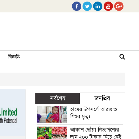
বিজ্ঞপ্তি
সর্বশেষ
জনপ্রিয়
হামের উপসর্গে আরও ৩
শিশুর মৃত্যু
আকাশ ছোঁয়া নিত্যপণ্যের
দাম ২০০ টাকার নিচে নেই