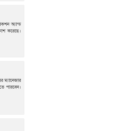
৪১৬ প্রাণ
আইসিইউতে হাতকড়া পরে
ভাইরাল হওয়া আ’লীগ
পেকশন অ্যান্ড
নেতার মৃত্যু
রকাশ করেছে।
বোয়ালখালীতে ট্রাকের
সাথে অটোরিকশার সংঘর্ষে
আহত ৫ যাত্রী
ব্যাংক এশিয়ায় জব
সার্কুলার, আবেদন শেষ ১৯
আগস্ট
়র ম্যানেজার
সিলেটে হামের ভয়াবহতা
রতে পারবেন।
বাড়ছেই, আরও ২ শিশুর
মৃত্যু
দিনের অর্ধেক সময়ও
থাকছে না বিদ্যুৎ
৫ দিন অনশনের পর বিয়ে,