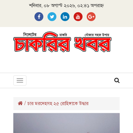
শনিবার, ০৮ অগাস্ট ২০২৬, ০২:৪১ অপরাহ্ন
Toggle
navigation
/
চার মরদেহসহ ২৫ রোহিঙ্গাকে উদ্ধার