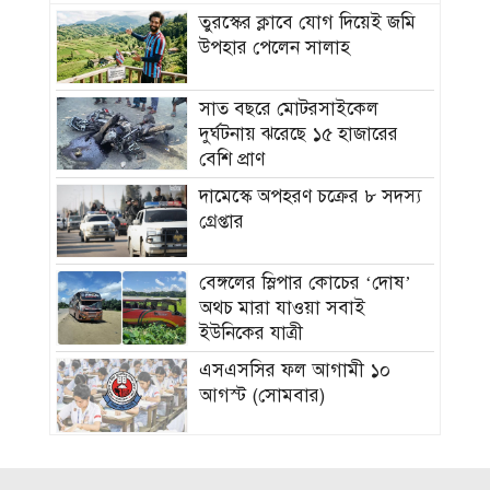
তুরস্কের ক্লাবে যোগ দিয়েই জমি
উপহার পেলেন সালাহ
সাত বছরে মোটরসাইকেল
দুর্ঘটনায় ঝরেছে ১৫ হাজারের
বেশি প্রাণ
দামেস্কে অপহরণ চক্রের ৮ সদস্য
গ্রেপ্তার
বেঙ্গলের স্লিপার কোচের ‘দোষ’
অথচ মারা যাওয়া সবাই
ইউনিকের যাত্রী
এসএসসির ফল আগামী ১০
আগস্ট (সোমবার)
আগস্টেই বঙ্গোপসাগরে
নিম্নচাপের শঙ্কা