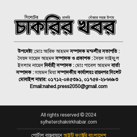
গ্রিস উপকূল থেকে দুই শতাধিক
অভিবাসী উদ্ধার, বেশিরভাগই
বাংলাদেশি
লিবিয়ায় অপহরণের শিকার হওয়া
১৩ বাংলাদেশি উদ্ধার
উপদেষ্টা :
মোঃ আরিফ আহমদ
সম্পাদক মন্ডলীর সভাপতি :
সৈয়দ সাহেদ আহমদ
সম্পাদক ও প্রকাশক :
সৈয়দ সাইফুুল
ধর্ষণের মামলায় কনটেন্ট ক্রিয়েটর
ইসলাম নাহেদ
নির্বাহী সম্পাদক :
মোঃ পাবেল আহমদ
বার্তা
রিপন মিয়া গ্রেপ্তার
সম্পাদক :
সায়মন মিয়া
সম্পাদকীয় কার্যালয়ঃ রায়নগর সিলেট
মোবাইল নাম্বার:
০১৭১২-০৪৫৩৯১, ০১৭৫৪-২৮৬৬৯৩
Email:
nahed.press2050@gmail.com
রাত ১টার মধ্যে যেসব জেলায় ৬০
কিমি বেগে ঝড়ের শঙ্কা
ওসমানীনগরে দুই বাসের
All rights reserved © 2024
মুখোমুখি সংঘর্ষে নিহত ৯ : সিউক
sylheterchakrirkhabar.com
চেয়ারম্যান কয়েস লোদীর শোক
পোর্টাল বাস্তবায়নে
আইটি ফ্যাক্টরি বাংলাদেশ
‎আইনজীবীদের পেশাগত দক্ষতা