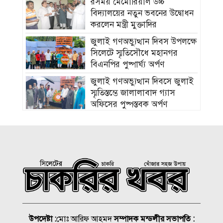
রসময় মেমোরিয়াল উচ্চ
বিদ্যালয়ের নতুন ভবনের উদ্বোধন
করলেন মন্ত্রী মুক্তাদির
জুলাই গণঅভ্যুত্থান দিবস উপলক্ষে
সিলেটে স্মৃতিসৌধে মহানগর
বিএনপির পুষ্পার্ঘ্য অর্পণ
জুলাই গণঅভ্যুত্থান দিবসে জুলাই
স্মৃতিস্তম্ভে জালালাবাদ গ্যাস
অফিসের পুষ্পস্তবক অর্পণ
হাম উপসর্গে আরও ৫ শিশুর মৃত্যু,
নতুন আক্রান্ত ১০৮৩
জুলাই আহত যোদ্ধা মিতুর খোঁজ
নিলেন প্রধানমন্ত্রী
ছাত্রদল-ছাত্রশিবির সংঘর্ষ, আহত
২০
উপদেষ্টা :
মোঃ আরিফ আহমদ
সম্পাদক মন্ডলীর সভাপতি :