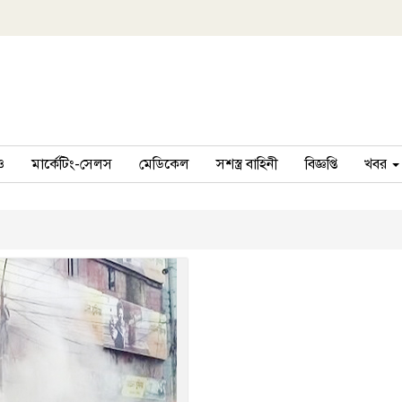
ও
মার্কেটিং-সেলস
মেডিকেল
সশস্ত্র বাহিনী
বিজ্ঞপ্তি
খবর