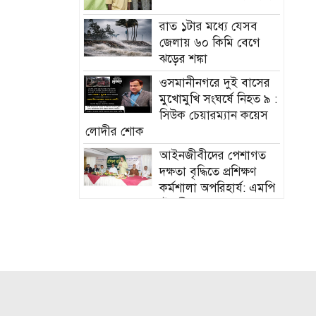
রাত ১টার মধ্যে যেসব
জেলায় ৬০ কিমি বেগে
ঝড়ের শঙ্কা
ওসমানীনগরে দুই বাসের
মুখোমুখি সংঘর্ষে নিহত ৯ :
সিউক চেয়ারম্যান কয়েস
লোদীর শোক
‎আইনজীবীদের পেশাগত
দক্ষতা বৃদ্ধিতে প্রশিক্ষণ
কর্মশালা অপরিহার্য: এমপি
এমরান আহমদ চৌধুরী
বিয়ে না করার কারণ
জানালেন আমিশা
হামের উপসর্গে আরও ৩
শিশুর মৃত্যু