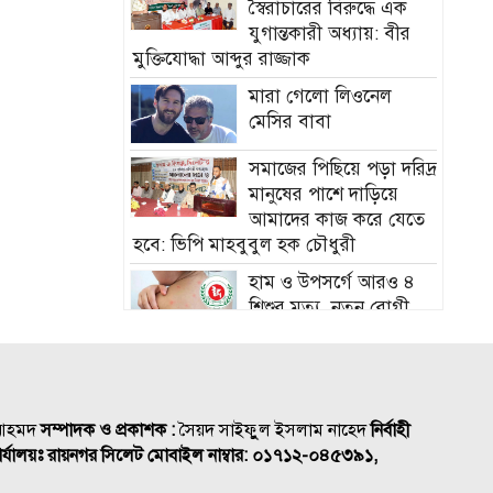
স্বৈরাচারের বিরুদ্ধে এক
যুগান্তকারী অধ্যায়: বীর
মুক্তিযোদ্ধা আব্দুর রাজ্জাক
মারা গেলো লিওনেল
মেসির বাবা
সমাজের পিছিয়ে পড়া দরিদ্র
মানুষের পাশে দাড়িয়ে
আমাদের কাজ করে যেতে
হবে: ভিপি মাহবুবুল হক চৌধুরী
হাম ও উপসর্গে আরও ৪
শিশুর মৃত্যু, নতুন রোগী
৭৭৬
চিকিৎসক সমাবেশের
উদ্বোধন করলেন প্রধানমন্ত্রী
 আহমদ
সম্পাদক ও প্রকাশক :
সৈয়দ সাইফুুল ইসলাম নাহেদ
নির্বাহী
তুরস্কের ক্লাবে যোগ দিয়েই
র্যালয়ঃ রায়নগর সিলেট
মোবাইল নাম্বার:
০১৭১২-০৪৫৩৯১,
জমি উপহার পেলেন সালাহ