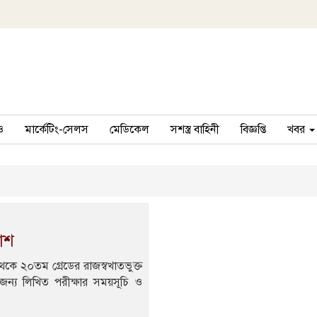
ও
মার্কেটিং-সেলস
মেডিকেল
সশস্ত্র বাহিনী
বিজ্ঞপ্তি
খবর
কাশ
থেকে ২০তম গ্রেডের রাজস্বখাতভুক্ত
জন্য লিখিত পরীক্ষার সময়সূচি ও