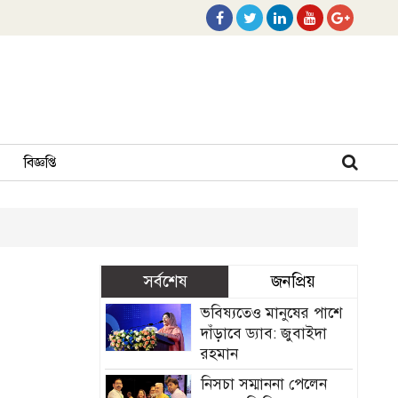
বিজ্ঞপ্তি
সর্বশেষ
জনপ্রিয়
ভবিষ্যতেও মানুষের পাশে
দাঁড়াবে ড্যাব: জুবাইদা
রহমান
নিসচা সম্মাননা পেলেন