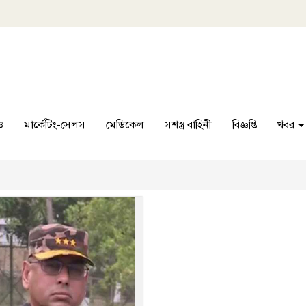
ও
মার্কেটিং-সেলস
মেডিকেল
সশস্ত্র বাহিনী
বিজ্ঞপ্তি
খবর