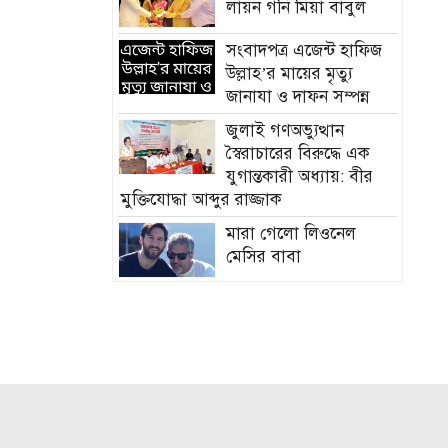
লায়ন গনি মিয়া বাবুল
সংবাদপত্র এজেন্ট হাফিজ
উল্লাহ’র মায়ের মৃত্যু
জানাযা ও দাফন সম্পন্ন
জুলাই গণঅভ্যুত্থান
স্বৈরাচারের বিরুদ্ধে এক
যুগান্তকারী অধ্যায়: বীর
মুক্তিযোদ্ধা আব্দুর রাজ্জাক
মারা গেলো লিওনেল
মেসির বাবা
সমাজের পিছিয়ে পড়া দরিদ্র
মানুষের পাশে দাড়িয়ে
আমাদের কাজ করে যেতে
হবে: ভিপি মাহবুবুল হক চৌধুরী
হাম ও উপসর্গে আরও ৪
শিশুর মৃত্যু, নতুন রোগী