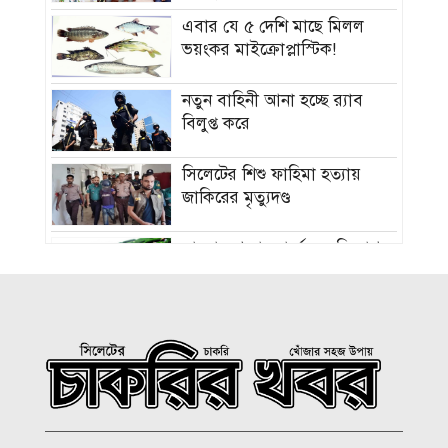
এবার যে ৫ দেশি মাছে মিলল
ভয়ংকর মাইক্রোপ্লাস্টিক!
নতুন বাহিনী আনা হচ্ছে র‍্যাব
বিলুপ্ত করে
সিলেটের শিশু ফাহিমা হত্যায়
জাকিরের মৃত্যুদণ্ড
বাংলাদেশ চা বোর্ডে বড় নিয়োগ
রাষ্ট্রপতি নির্বাচন ২০ আগস্ট, ভোট
হবে সংসদে
১৮নং ওয়ার্ড বিএনপির উদ্যোগে
মতবিনিময় ও উন্মুক্ত আলোচনা