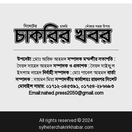
রাষ্ট্রপতি নির্বাচন ২০ আগস্ট, ভোট
হবে সংসদে
১৮নং ওয়ার্ড বিএনপির উদ্যোগে
মতবিনিময় ও উন্মুক্ত আলোচনা
সভা
উপদেষ্টা :
মোঃ আরিফ আহমদ
সম্পাদক মন্ডলীর সভাপতি :
সৈয়দ সাহেদ আহমদ
সম্পাদক ও প্রকাশক :
সৈয়দ সাইফুুল
কিনব্রিজ আড়াল করে ‘আই লাভ
ইসলাম নাহেদ
নির্বাহী সম্পাদক :
মোঃ পাবেল আহমদ
বার্তা
সিলেট’ সাইনেজ কেন?
সম্পাদক :
সায়মন মিয়া
সম্পাদকীয় কার্যালয়ঃ রায়নগর সিলেট
মোবাইল নাম্বার:
০১৭১২-০৪৫৩৯১, ০১৭৫৪-২৮৬৬৯৩
সিলেট মহানগর বিএনপির
Email:
nahed.press2050@gmail.com
সভাপতির দায়িত্বে ফিরলেন নাসিম
জুলাইয়ে সড়কে ঝরলো ৪১৬ প্রাণ
All rights reserved © 2024
sylheterchakrirkhabar.com