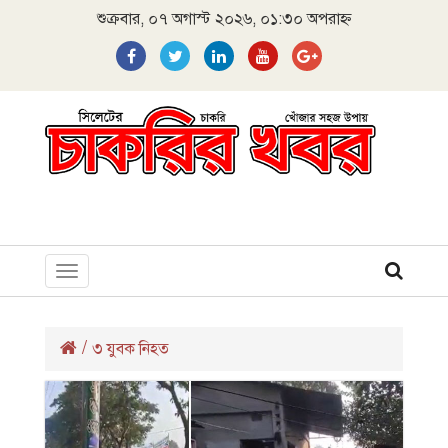
শুক্রবার, ০৭ অগাস্ট ২০২৬, ০১:৩০ অপরাহ্ন
Toggle
navigation
/
৩ যুবক নিহত