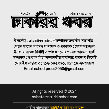
সিলেটের শিশু ফাহিমা হত্যায়
জাকিরের মৃত্যুদণ্ড
বাংলাদেশ চা বোর্ডে বড় নিয়োগ
উপদেষ্টা :
মোঃ আরিফ আহমদ
সম্পাদক মন্ডলীর সভাপতি :
সৈয়দ সাহেদ আহমদ
সম্পাদক ও প্রকাশক :
সৈয়দ সাইফুুল
রাষ্ট্রপতি নির্বাচন ২০ আগস্ট, ভোট
ইসলাম নাহেদ
নির্বাহী সম্পাদক :
মোঃ পাবেল আহমদ
বার্তা
হবে সংসদে
সম্পাদক :
সায়মন মিয়া
সম্পাদকীয় কার্যালয়ঃ রায়নগর সিলেট
মোবাইল নাম্বার:
০১৭১২-০৪৫৩৯১, ০১৭৫৪-২৮৬৬৯৩
১৮নং ওয়ার্ড বিএনপির উদ্যোগে
Email:
nahed.press2050@gmail.com
মতবিনিময় ও উন্মুক্ত আলোচনা
সভা
কিনব্রিজ আড়াল করে ‘আই লাভ
All rights reserved © 2024
সিলেট’ সাইনেজ কেন?
sylheterchakrirkhabar.com
সিলেট মহানগর বিএনপির
পোর্টাল বাস্তবায়নে
আইটি ফ্যাক্টরি বাংলাদেশ