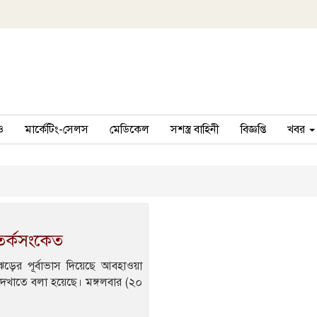
ও
মার্কেটিং-সেলস
মেডিকেল
সশস্ত্র বাহিনী
বিজ্ঞপ্তি
খবর
সতর্কসংকেত
ড়ের পূর্বাভাস দিয়েছে আবহাওয়া
েখাতে বলা হয়েছে। মঙ্গলবার (২০