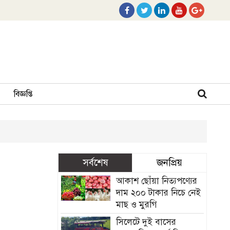
বিজ্ঞপ্তি
সর্বশেষ
জনপ্রিয়
আকাশ ছোঁয়া নিত্যপণ্যের
দাম ২০০ টাকার নিচে নেই
মাছ ও মুরগি
সিলেটে দুই বাসের