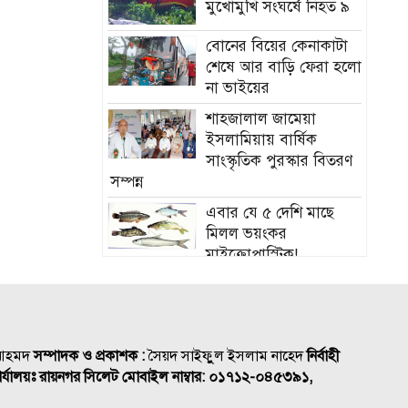
মুখোমুখি সংঘর্ষে নিহত ৯
বোনের বিয়ের কেনাকাটা
শেষে আর বাড়ি ফেরা হলো
না ভাইয়ের
শাহজালাল জামেয়া
ইসলামিয়ায় বার্ষিক
সাংস্কৃতিক পুরস্কার বিতরণ
সম্পন্ন
এবার যে ৫ দেশি মাছে
মিলল ভয়ংকর
মাইক্রোপ্লাস্টিক!
নতুন বাহিনী আনা হচ্ছে
র‍্যাব বিলুপ্ত করে
সিলেটের শিশু ফাহিমা
 আহমদ
সম্পাদক ও প্রকাশক :
সৈয়দ সাইফুুল ইসলাম নাহেদ
নির্বাহী
হত্যায় জাকিরের মৃত্যুদণ্ড
র্যালয়ঃ রায়নগর সিলেট
মোবাইল নাম্বার:
০১৭১২-০৪৫৩৯১,
বাংলাদেশ চা বোর্ডে বড়