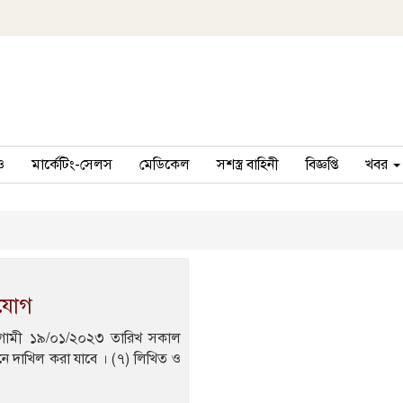
ও
মার্কেটিং-সেলস
মেডিকেল
সশস্ত্র বাহিনী
বিজ্ঞপ্তি
খবর
ুযোগ
 আগামী ১৯/০১/২০২৩ তারিখ সকাল
ে দাখিল করা যাবে । (৭) লিখিত ও