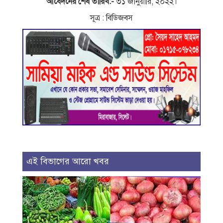
আবেদনের শেষ তারিখ:-
৩১ জানুয়ারি, ২০২২।
সূত্র : বিডিজবস
এই বিভাগের আরো খবর