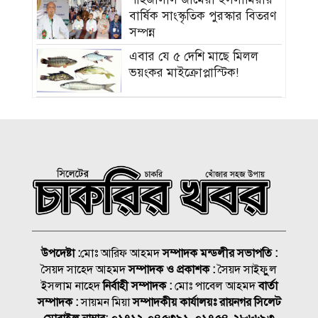
বার্ষিক সাংস্কৃতিক পুরস্কার বিতরণ
সম্পন্ন
এবার যে ৫ দেশি মাছে মিলল
ভয়ংকর মাইক্রোপ্লাস্টিক!
নতুন বাহিনী আনা হচ্ছে র‍্যাব
বিলুপ্ত করে
সিলেটের শিশু ফাহিমা হত্যায়
জাকিরের মৃত্যুদণ্ড
বাংলাদেশ চা বোর্ডে বড় নিয়োগ
উপদেষ্টা :
মোঃ আরিফ আহমদ
সম্পাদক মন্ডলীর সভাপতি :
সৈয়দ সাহেদ আহমদ
সম্পাদক ও প্রকাশক :
সৈয়দ সাইফুুল
রাষ্ট্রপতি নির্বাচন ২০ আগস্ট, ভোট
ইসলাম নাহেদ
নির্বাহী সম্পাদক :
মোঃ পাবেল আহমদ
বার্তা
হবে সংসদে
সম্পাদক :
সায়মন মিয়া
সম্পাদকীয় কার্যালয়ঃ রায়নগর সিলেট