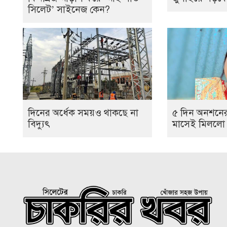
সিলেট’ সাইনেজ কেন?
দিনের অর্ধেক সময়ও থাকছে না
৫ দিন অনশনের
বিদ্যুৎ
মাসেই মিললো ঝ