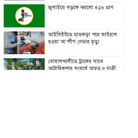
জুলাইয়ে সড়কে ঝরলো ৪১৬ প্রাণ
আইসিইউতে হাতকড়া পরে ভাইরাল
হওয়া আ’লীগ নেতার মৃত্যু
বোয়ালখালীতে ট্রাকের সাথে
অটোরিকশার সংঘর্ষে আহত ৫ যাত্রী
ব্যাংক এশিয়ায় জব সার্কুলার, আবেদন
শেষ ১৯ আগস্ট
সিলেটে হামের ভয়াবহতা বাড়ছেই,
আরও ২ শিশুর মৃত্যু