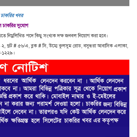
 চাকরির খবর
ুপে চাকরির সুযোগ
ভিত্তিতে নিম্নলিখিত পদে কিছু সংখ্যক দক্ষ জনবল নিয়ােগ করা হবে।
রস – ২, প্লট # ৫৬/এ, ব্লক # সি, উম্মে কুলসুম রােড, বসুন্ধরা আবাসিক এলাকা,
া-১২২৯।