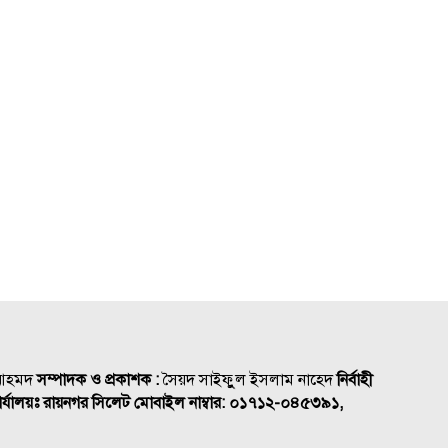
সিকৃবি’তে জুলাই গণ-অভ্যুত্থান দিবস
উপলক্ষে বৃক্ষরোপণ, র‍্যালি ও
আলোচনা সভা অনুষ্ঠিত
স্কলার্সহোম মেজরটিলা কলেজে
‘জুলাই গণঅভ্যুত্থান দিবস’ পালন
 আহমদ
সম্পাদক ও প্রকাশক :
সৈয়দ সাইফুুল ইসলাম নাহেদ
নির্বাহী
র্যালয়ঃ রায়নগর সিলেট
মোবাইল নাম্বার:
০১৭১২-০৪৫৩৯১,