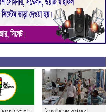
 ঝরলো ৪১৬ প্রাণ
সিলেটে হামের ভয়াবহতা