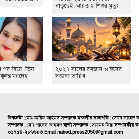
বাড়ছেই, আরও ২ শিশুর মৃত্যু
 পর বিয়ে, তিন
২০২৭ সালের রমজান ও ঈদের
ুলন্ত মরদেহ
সম্ভাব্য তারিখ
উপদেষ্টা :
মোঃ আরিফ আহমদ
সম্পাদক মন্ডলীর সভাপতি :
সৈয়দ সাহেদ
সম্পাদক :
মোঃ পাবেল আহমদ
বার্তা সম্পাদক :
সায়মন মিয়া
সম্পাদকীয় কা
০১৭৫৪-২৮৬৬৯৩
Email:
nahed.press2050@gmail.com