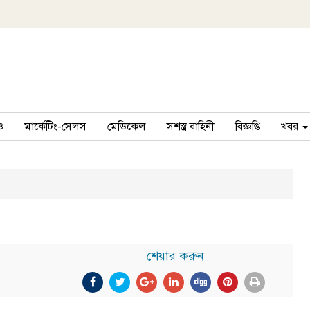
ও
মার্কেটিং-সেলস
মেডিকেল
সশস্ত্র বাহিনী
বিজ্ঞপ্তি
খবর
শেয়ার করুন