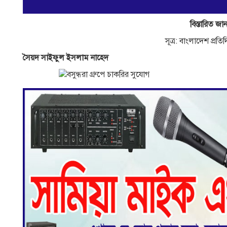
বিস্তারিত জান
সূত্র: বাংলাদেশ প্র
সৈয়দ সাইফুল ইসলাম নাহেদ