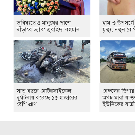
ভবিষ্যতেও মানুষের পাশে
হাম ও উপসর্গ
দাঁড়াবে ড্যাব: জুবাইদা রহমান
মৃত্যু, নতুন র
সাত বছরে মোটরসাইকেল
বেঙ্গলের স্লিপ
দুর্ঘটনায় ঝরেছে ১৫ হাজারের
অথচ মারা যাও
বেশি প্রাণ
ইউনিকের যাত্রী