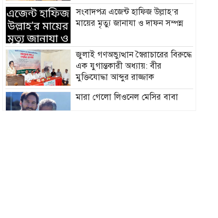
সংবাদপত্র এজেন্ট হাফিজ উল্লাহ’র
মায়ের মৃত্যু জানাযা ও দাফন সম্পন্ন
জুলাই গণঅভ্যুত্থান স্বৈরাচারের বিরুদ্ধে
এক যুগান্তকারী অধ্যায়: বীর
মুক্তিযোদ্ধা আব্দুর রাজ্জাক
মারা গেলো লিওনেল মেসির বাবা
সমাজের পিছিয়ে পড়া দরিদ্র মানুষের
পাশে দাড়িয়ে আমাদের কাজ করে
যেতে হবে: ভিপি মাহবুবুল হক চৌধুরী
হাম ও উপসর্গে আরও ৪ শিশুর মৃত্যু,
নতুন রোগী ৭৭৬