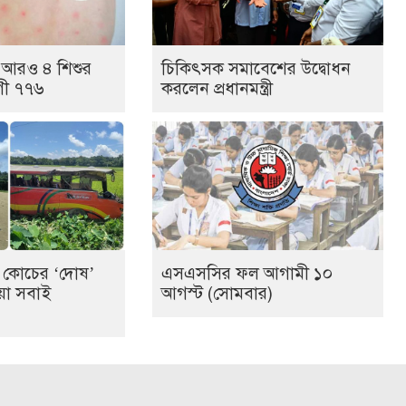
ে আরও ৪ শিশুর
চিকিৎসক সমাবেশের উদ্বোধন
োগী ৭৭৬
করলেন প্রধানমন্ত্রী
ার কোচের ‘দোষ’
এসএসসির ফল আগামী ১০
য়া সবাই
আগস্ট (সোমবার)