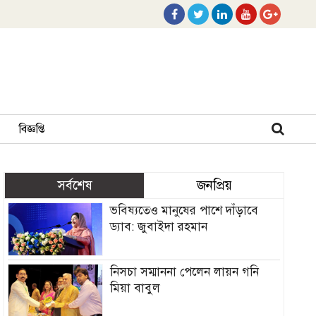
বিজ্ঞপ্তি
সর্বশেষ
জনপ্রিয়
ভবিষ্যতেও মানুষের পাশে দাঁড়াবে
ড্যাব: জুবাইদা রহমান
নিসচা সম্মাননা পেলেন লায়ন গনি
মিয়া বাবুল