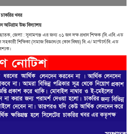
 চাকরির খবর
ন আটগ্রাম উচ্চ বিদ্যালয়
ছাতক, জেলা : সুনামগঞ্জ এর জন্য ০১ জন দক্ষ প্রধান শিক্ষক (বি.এবি.এড
হকারী শিক্ষিকা (সমাজ বিজ্ঞান/যে কোন বিষয়) বি.এ/ মাস্টার্স/বি.এড
শ্যক।