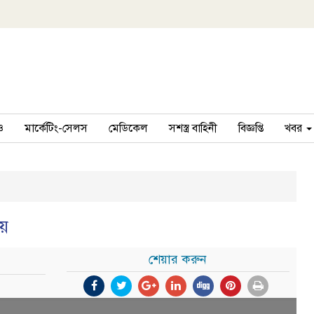
ও
মার্কেটিং-সেলস
মেডিকেল
সশস্ত্র বাহিনী
বিজ্ঞপ্তি
খবর
য়
শেয়ার করুন