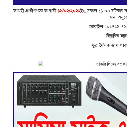
আগ্রহী প্রার্থীগণকে আগামী
১৬/০২/২০২২
ইং, সকাল ১১.০০ ঘটিকার সম
জন্য অনুরা
মােবাইল :
০১৭১৬-৭৬
বিস্তারিত জান
সূত্র: দৈনিক জালালা