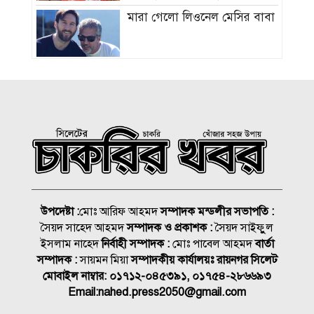
মারা গেলো লিওনেল মেসির বাবা
সমাজের পিছিয়ে পড়া দরিদ্র
মানুষের পাশে দাড়িয়ে আমাদের
কাজ করে যেতে হবে: ভিপি
মাহবুবুল হক চৌধুরী
হাম ও উপসর্গে আরও ৪ শিশুর
মৃত্যু, নতুন রোগী ৭৭৬
চিকিৎসক সমাবেশের উদ্বোধন
উপদেষ্টা :
মোঃ আরিফ আহমদ
সম্পাদক মন্ডলীর সভাপতি :
করলেন প্রধানমন্ত্রী
সৈয়দ সাহেদ আহমদ
সম্পাদক ও প্রকাশক :
সৈয়দ সাইফুুল
ইসলাম নাহেদ
নির্বাহী সম্পাদক :
মোঃ পাবেল আহমদ
বার্তা
তুরস্কের ক্লাবে যোগ দিয়েই জমি
সম্পাদক :
সায়মন মিয়া
সম্পাদকীয় কার্যালয়ঃ রায়নগর সিলেট
উপহার পেলেন সালাহ
মোবাইল নাম্বার:
০১৭১২-০৪৫৩৯১, ০১৭৫৪-২৮৬৬৯৩
Email:
nahed.press2050@gmail.com
সাত বছরে মোটরসাইকেল