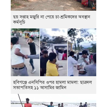
ছয় সপ্তাহ মজুরি না পেয়ে চা-শ্রমিকদের অবস্থান
কর্মসূচি
হবিগঞ্জে এনসিপির ওপর হামলা মামলা: ছাত্রদল
সভাপতিসহ ১১ আসামির জামিন