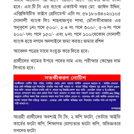
অর্থাৎ আবেদন পত্র আগে পাঠালে আগে পরীক্ষার জন্য ডাকা
হবে। এস.টি.সি এর ব্যাংক একাউন্ট নম্বর মাে. জাঈন উদ্দিন,
এক্সিকিউটিভ ভাইস প্রেসিডেন্ট এসি নং ৫৮১৮০৩৪০২০১০৫
সােনালী ব্যাংক লিঃ শাহবাজপুর শাখা, মৌলভীবাজার এর
অনুকূলে ১নং পদে ৫০০/-, ২-৪ নং পদে ৩০০/-, ৫-৬ নং পদে
২০০/-৭নং পদে ১৫০/- এবং ৮নং পদে ১০০/যেকোন সােনালী
ব্যাংক হতে নগদে অনলাইনে জমা করতঃ জমার রশিদ
আবেদন পত্রের সাথে সংযুক্ত করে দিতে হবে।
প্রার্থীদের খামের উপরে পদের নাম এবং পরীক্ষার কেন্দ্রের নাম
লিখতে হবে।
আগ্রহী প্রার্থীদের অবশ্যই সি.ভি, ২ কপি ফটো, ভােটার আইডি
কার্ডের ফটো কপি, শিক্ষাগত যােগ্যতার ফটো কপি, অভিজ্ঞতার
সনদের ফটো