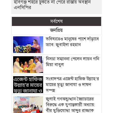
হবিগঞ্জ শহরে ঢুকতে না পেরে রাস্তায় অবস্থান
এনসিপির
সর্বশেষ
জনপ্রিয়
ভবিষ্যতেও মানুষের পাশে দাঁড়াবে
ড্যাব: জুবাইদা রহমান
নিসচা সম্মাননা পেলেন লায়ন গনি
মিয়া বাবুল
সংবাদপত্র এজেন্ট হাফিজ উল্লাহ’র
মায়ের মৃত্যু জানাযা ও দাফন
সম্পন্ন
জুলাই গণঅভ্যুত্থান স্বৈরাচারের
বিরুদ্ধে এক যুগান্তকারী অধ্যায়:
বীর মুক্তিযোদ্ধা আব্দুর রাজ্জাক