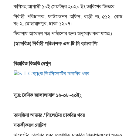
কপিসহ আগামী ১০ই সেপ্টেম্বর ২০২০ ইং তারিখের ভিতরে।
নির্বাহী পরিচালক, ফাউন্ডেশন অফিস, বাড়ী নং ৫১২, রােড
নং-২, মােহাম্মদপুর, ঢাকা-১২০৭।
ঠিকানায় আবেদন পত্র পাঠানাের জন্য অনুরােধ করা যাচ্ছে।
(স্বাক্ষরিত) নির্বাহী পরিচালক এস.টি.সি ব্যাংক লি:
বিস্তারিত বিজ্ঞপ্তি দেখুন
সূত্র: দৈনিক জালালাবাদ ১২-০৮-২০ইং
তানজিনা আক্তার / সিলেটের চাকরির খবর
সতর্কীকরণ নােটিশ
সিলেটের চাকরির খবর প্রকাশিত চাকরির বিজ্ঞাপনগুলাে অত্যন্ত