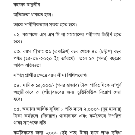
বছরের চাকুরীর
অভিজ্ঞতা থাকতে হবে।
তাকে শারীরিকভাবে সক্ষম হতে হবে।
০২. কমপক্ষে এস.এস.সি বা সমমানের পরীক্ষায় উত্তীর্ণ হতে
হবে।
০৩. বয়স সীমাঃ ৩১ (একত্রিশ) বছর থেকে ৪০ (চল্লিশ) বছর
পর্যন্ত (১৫-০৯-২০২০ ইং তারিখে)। তবে ১৫ (পনর) বছরের
অধিক অভিজ্ঞতা
সম্পন্ন প্রার্থীর ক্ষেত্রে বয়স সীমা শিথিলযােগ্য।
০৪. মাসিক ১৫,০০০/- (পনর হাজার) টাকা পারিশ্রমিকে সম্পূর্ণ
অস্থায়ীভাবে ৫ (পাঁচ)বছরের জন্য চুক্তিভিত্তিক নিয়ােগ দেয়া
হবে।
০৫. অন্যান্য আর্থিক সুবিধা :- প্রতি মাসে ২,০০০/- (দুই হাজার)
টাকা কর্মস্থলে (দিনরাত) থাকাবাবদ এবং কর্মক্ষেত্রে উপস্থিত
থাকা সাপেক্ষে প্রতি
কর্মদিবসের জন্য ২০০/- (দুই শত) টাকা হারে লাঞ্চ সুবিধা