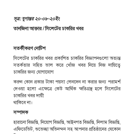
সূত্র: যুগান্তর ২০-০৮-২০ইং
তানজিনা আক্তার / সিলেটের চাকরির খবর
সতর্কীকরণ নােটিশ
সিলেটের চাকরির খবর প্রকাশিত চাকরির বিজ্ঞাপনগুলাে অত্যন্ত
সতর্কতার সহিত ভাল করে খোঁজ খবর নিয়ে নিজ দায়িত্বে
চাকরির জন্য যােগাযােগ
করুন কোন প্রকার টাকা পয়সা লেনদেন না করার জন্য পরামর্শ
দেওয়া হলাে এক্ষেত্রে কেউ আর্থিক ক্ষতিগ্রস্থ হলে সিলেটের
চাকরির খবর দায়ী
থাকিবে না।
সম্পাদক
হারানো বিজ্ঞপ্তি, নিয়োগ বিজ্ঞপ্তি, আইনগত বিজ্ঞপ্তি, নিলাম বিজ্ঞপ্তি,
এফিডেভিট, শুভেচ্ছা অভিনন্দন সহ আপনার প্রতিষ্ঠানের যেকোন