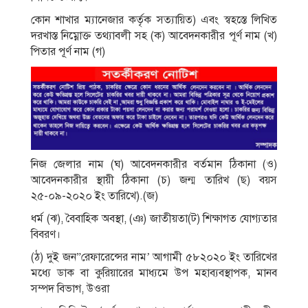
কোন শাখার ম্যানেজার কর্তৃক সত্যায়িত) এবং স্বহস্তে লিখিত
দরখাস্ত নিম্নোক্ত তথ্যাবলী সহ (ক) আবেদনকারীর পূর্ণ নাম (খ)
পিতার পূর্ণ নাম (গ)
নিজ জেলার নাম (ঘ) আবেদনকারীর বর্তমান ঠিকানা (ও)
আবেদনকারীর স্থায়ী ঠিকানা (চ) জন্ম তারিখ (ছ) বয়স
২৫-০৯-২০২০ ইং তারিখে).(জ)
ধর্ম (ঝ), বৈবাহিক অবস্থা, (ঞ) জাতীয়তা(ট) শিক্ষাগত যােগ্যতার
বিবরণ।
(ঠ) দুই জন”রেফারেন্সের নাম’ আগামী ৫৮২০২০ ইং তারিখের
মধ্যে ডাক বা কুরিয়ারের মাধ্যমে উপ মহাব্যবস্থাপক, মানব
সম্পদ বিভাগ, উওরা