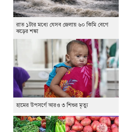
রাত ১টার মধ্যে যেসব জেলায় ৬০ কিমি বেগে
ঝড়ের শঙ্কা
হামের উপসর্গে আরও ৩ শিশুর মৃত্যু