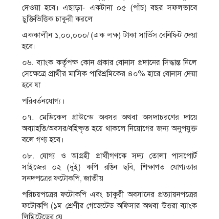
দেওয়া হবে। এছাড়া- একটানা ০৫ (পাঁচ) বছর সফলভাবে
চুক্তিভিত্তিক চাকুরী করলে
এককালীন ১,০০,০০০/ (এক লক্ষ) টাকা সার্ভিস বেনিফিট দেয়া
হবে।
০৬. ব্যাংক কর্তৃপক্ষ কোন প্রকার বােনাস প্রদানের সিদ্ধান্ত নিলে
সেক্ষেত্রে প্রার্থীর মাসিক পারিশ্রমিকের ৪০% হারে বােনাস দেয়া
হবে যা
পরিবর্তনযােগ্য।
০৭. মেডিকেল গ্রাউন্ডে অবসর অথবা অসদাচরণের দায়ে
অব্যাহতি/অবসর/বহিষ্কৃত হয়ে থাকলে নিয়ােগের জন্য অনুপযুক্ত
বলে গণ্য হবে।
০৮. যােগ্য ও আগ্রহী প্রার্থীগণকে সদ্য তােলা পাসপাের্ট
সাইজের ০২ (দুই) কপি রঙিন ছবি, শিক্ষাগত যােগ্যতার
সনদপত্রের ফটোকপি, জাতীয়
পরিচয়পত্রের ফটোকপি এবং চাকুরী অবসানের প্রত্যায়নপত্রের
ফটোকপি (১ম শ্রেণীর গেজেটেড অফিসার অথবা উত্তরা ব্যাংক
লিমিটেডের যে