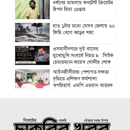
ধর্ষণের মামলায় কনটেন্ট ক্রিয়েটর
রিপন মিয়া গ্রেপ্তার
রাত ১টার মধ্যে যেসব জেলায় ৬০
কিমি বেগে ঝড়ের শঙ্কা
ওসমানীনগরে দুই বাসের
মুখোমুখি সংঘর্ষে নিহত ৯ : সিউক
চেয়ারম্যান কয়েস লোদীর শোক
‎আইনজীবীদের পেশাগত দক্ষতা
বৃদ্ধিতে প্রশিক্ষণ কর্মশালা
অপরিহার্য: এমপি এমরান আহমদ
চৌধুরী
বিয়ে না করার কারণ জানালেন
আমিশা
হামের উপসর্গে আরও ৩ শিশুর