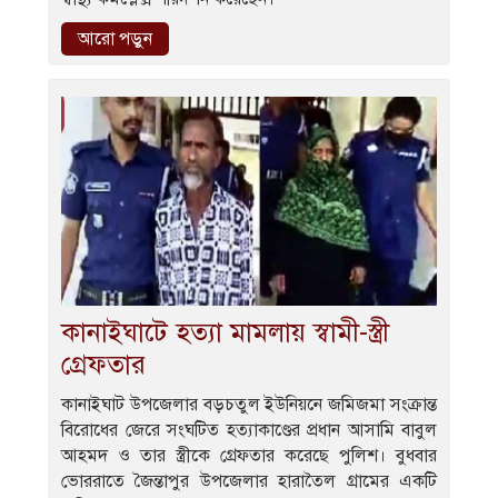
আরো পড়ুন
কানাইঘাটে হত্যা মামলায় স্বামী-স্ত্রী
গ্রেফতার
কানাইঘাট উপজেলার বড়চতুল ইউনিয়নে জমিজমা সংক্রান্ত
বিরোধের জেরে সংঘটিত হত্যাকাণ্ডের প্রধান আসামি বাবুল
আহমদ ও তার স্ত্রীকে গ্রেফতার করেছে পুলিশ। বুধবার
ভোররাতে জৈন্তাপুর উপজেলার হারাতৈল গ্রামের একটি