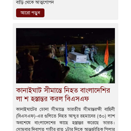
বাড়ি থেকে আত্মগোপন
আরো পড়ুন
কানাইঘাট সীমান্তে নিহত বাংলাদেশির
লা শ হস্তান্তর করল বিএসএফ
কানাইঘাটের ডোনা সীমান্তে ভারতীয় সীমান্তরক্ষী বাহিনী
(বিএসএফ)-এর গুলিতে নিহত আব্দুর রহমানের (৩০) লাশ
অবশেষে বাংলাদেশের কাছে হস্তান্তর করেছে ভারত।
সোমবার দিবাগত গভীর রাত ১টার দিকে আন্তর্জাতিক পিলার