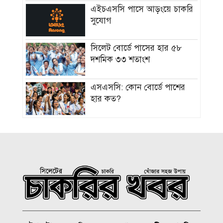
এইচএসসি পাসে আড়ংয়ে চাকরি
সুযোগ
সিলেট বোর্ডে পাসের হার ৫৮
দশমিক ৩৩ শতাংশ
এসএসসি: কোন বোর্ডে পাশের
হার কত?
এসএসসির ফল জানার একদিন
আগে না ফেরার দেশে রেজা
এসএসসি পরীক্ষার ফল প্রকাশ,
পাসের হার ৬২.২৫ শতাংশ
৩১২ প্রতিষ্ঠানে কেউই পাস করেনি