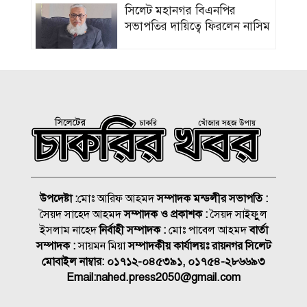
সিলেট মহানগর বিএনপির
সভাপতির দায়িত্বে ফিরলেন নাসিম
জুলাইয়ে সড়কে ঝরলো ৪১৬ প্রাণ
আইসিইউতে হাতকড়া পরে
ভাইরাল হওয়া আ’লীগ নেতার
মৃত্যু
বোয়ালখালীতে ট্রাকের সাথে
অটোরিকশার সংঘর্ষে আহত ৫
উপদেষ্টা :
মোঃ আরিফ আহমদ
সম্পাদক মন্ডলীর সভাপতি :
যাত্রী
সৈয়দ সাহেদ আহমদ
সম্পাদক ও প্রকাশক :
সৈয়দ সাইফুুল
ব্যাংক এশিয়ায় জব সার্কুলার,
ইসলাম নাহেদ
নির্বাহী সম্পাদক :
মোঃ পাবেল আহমদ
বার্তা
আবেদন শেষ ১৯ আগস্ট
সম্পাদক :
সায়মন মিয়া
সম্পাদকীয় কার্যালয়ঃ রায়নগর সিলেট
মোবাইল নাম্বার:
০১৭১২-০৪৫৩৯১, ০১৭৫৪-২৮৬৬৯৩
Email:
nahed.press2050@gmail.com
সিলেটে হামের ভয়াবহতা
বাড়ছেই, আরও ২ শিশুর মৃত্যু