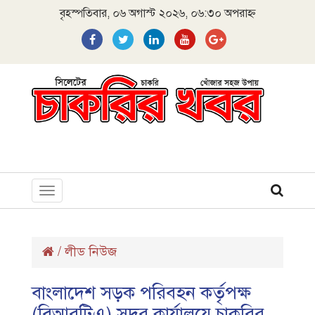
বৃহস্পতিবার, ০৬ অগাস্ট ২০২৬, ০৬:৩০ অপরাহ্ন
Toggle
navigation
/
লীড নিউজ
বাংলাদেশ সড়ক পরিবহন কর্তৃপক্ষ
(বিআরটিএ) সদর কার্যালয়ে চাকরির