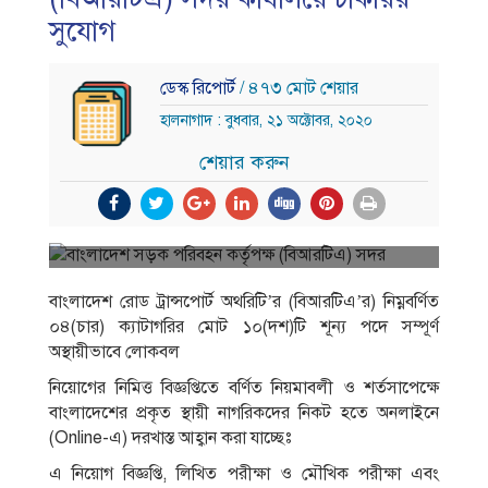
সুযোগ
ডেস্ক রিপোর্ট
/ ৪৭৩ মোট শেয়ার
হালনাগাদ : বুধবার, ২১ অক্টোবর, ২০২০
শেয়ার করুন
বাংলাদেশ রােড ট্রান্সপাের্ট অথরিটি’র (বিআরটিএ’র) নিম্নবর্ণিত
০৪(চার) ক্যাটাগরির মােট ১০(দশ)টি শূন্য পদে সম্পূর্ণ
অস্থায়ীভাবে লােকবল
নিয়ােগের নিমিত্ত বিজ্ঞপ্তিতে বর্ণিত নিয়মাবলী ও শর্তসাপেক্ষে
বাংলাদেশের প্রকৃত স্থায়ী নাগরিকদের নিকট হতে অনলাইনে
(Online-এ) দরখাস্ত আহ্বান করা যাচ্ছেঃ
এ নিয়ােগ বিজ্ঞপ্তি, লিখিত পরীক্ষা ও মৌখিক পরীক্ষা এবং