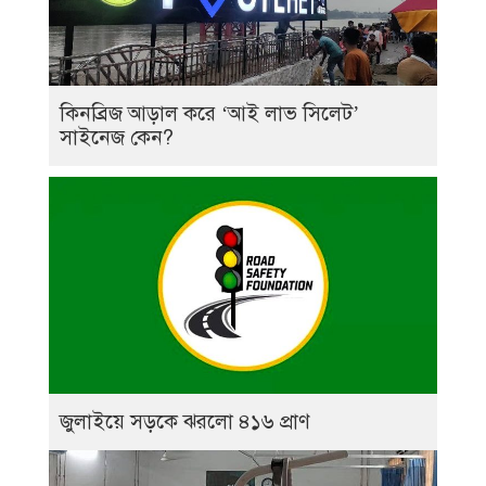
কিনব্রিজ আড়াল করে ‘আই লাভ সিলেট’
সাইনেজ কেন?
জুলাইয়ে সড়কে ঝরলো ৪১৬ প্রাণ