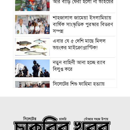
আর বাড়ি ফেরা হলো না ভাইয়ের
শাহজালাল জামেয়া ইসলামিয়ায়
বার্ষিক সাংস্কৃতিক পুরস্কার বিতরণ
সম্পন্ন
এবার যে ৫ দেশি মাছে মিলল
ভয়ংকর মাইক্রোপ্লাস্টিক!
নতুন বাহিনী আনা হচ্ছে র‍্যাব
বিলুপ্ত করে
সিলেটের শিশু ফাহিমা হত্যায়
জাকিরের মৃত্যুদণ্ড
বাংলাদেশ চা বোর্ডে বড় নিয়োগ
রাষ্ট্রপতি নির্বাচন ২০ আগস্ট, ভোট