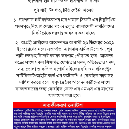
ন্যাশনাল হার্ট ফাউন্ডেশন হাসপাতাল সিলেট।
পূর্ব শাহী ঈদগাহ, টিভি গেইট, সিলেট।
১। ন্যাশনাল হার্ট ফাউন্ডেশন হাসপাতাল সিলেট এর নিম্নলিখিত
পদসমূহে নিয়ােগ দেয়ার লক্ষ্যে প্রকৃত বাংলাদেশী নাগরিকদের
নিকট থেকে দরখাস্ত আহবান করা যাচ্ছে।
২। আগ্রহী প্রার্থীদের আবেদনপত্র আগামী
২০ ডিসেম্বর ২০২১
ইং তারিখের মধ্যে সভাপতি, ন্যাশনাল হার্ট ফাউন্ডেশন, পূর্ব
শাহী ঈদগাহ সিলেট বরাবর অবশ্যই পৌঁছাতে হবে। আবেদন
পত্রের সাথে সকল শিক্ষাগত যােগ্যতার সনদ, অভিজ্ঞতার সনদ,
সদ্য তােলা ৩ কপি পাসপাের্ট সাইজের ছবি ও নাগরিকত্ত্বের
সার্টিফিকেট/আইডি কার্ড এর ফটোকপি ও মােবাইল নম্বর সহ
দাখিল করতে হবে। শুধূমাত্র বৈধ আবেদনকারীদের সাথে
সাক্ষাতকারের জন্য মােবাইল ফোন/ এসএমএস এর মাধ্যমে
যােগাযােগ করা হবে।