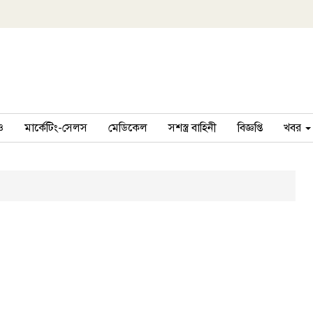
ও
মার্কেটিং-সেলস
মেডিকেল
সশস্ত্র বাহিনী
বিজ্ঞপ্তি
খবর