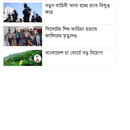
নতুন বাহিনী আনা হচ্ছে র‍্যাব বিলুপ্ত
করে
সিলেটের শিশু ফাহিমা হত্যায়
জাকিরের মৃত্যুদণ্ড
বাংলাদেশ চা বোর্ডে বড় নিয়োগ
রাষ্ট্রপতি নির্বাচন ২০ আগস্ট, ভোট
হবে সংসদে
১৮নং ওয়ার্ড বিএনপির উদ্যোগে
মতবিনিময় ও উন্মুক্ত আলোচনা সভা
কিনব্রিজ আড়াল করে ‘আই লাভ