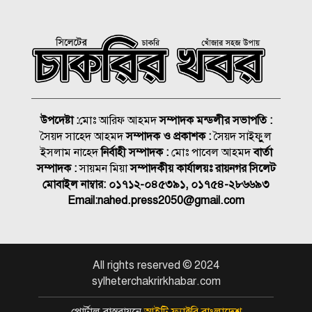
আমিশা
হামের উপসর্গে আরও ৩ শিশুর
মৃত্যু
আকাশ ছোঁয়া নিত্যপণ্যের দাম
উপদেষ্টা :
মোঃ আরিফ আহমদ
সম্পাদক মন্ডলীর সভাপতি :
২০০ টাকার নিচে নেই মাছ ও
সৈয়দ সাহেদ আহমদ
সম্পাদক ও প্রকাশক :
সৈয়দ সাইফুুল
মুরগি
ইসলাম নাহেদ
নির্বাহী সম্পাদক :
মোঃ পাবেল আহমদ
বার্তা
সিলেটে দুই বাসের মুখোমুখি
সম্পাদক :
সায়মন মিয়া
সম্পাদকীয় কার্যালয়ঃ রায়নগর সিলেট
সংঘর্ষে নিহত ৯
মোবাইল নাম্বার:
০১৭১২-০৪৫৩৯১, ০১৭৫৪-২৮৬৬৯৩
Email:
nahed.press2050@gmail.com
বোনের বিয়ের কেনাকাটা শেষে
আর বাড়ি ফেরা হলো না ভাইয়ের
All rights reserved © 2024
শাহজালাল জামেয়া ইসলামিয়ায়
sylheterchakrirkhabar.com
বার্ষিক সাংস্কৃতিক পুরস্কার বিতরণ
সম্পন্ন
পোর্টাল বাস্তবায়নে
আইটি ফ্যাক্টরি বাংলাদেশ