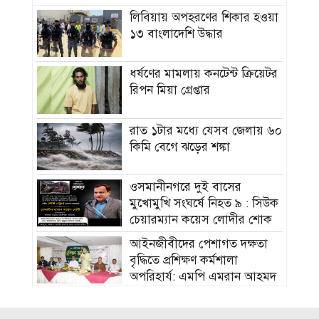
লিবিয়ায় অপহরণের শিকার হওয়া
১৩ বাংলাদেশি উদ্ধার
ধর্ষণের মামলায় কনটেন্ট ক্রিয়েটর
রিপন মিয়া গ্রেপ্তার
রাত ১টার মধ্যে যেসব জেলায় ৬০
কিমি বেগে ঝড়ের শঙ্কা
ওসমানীনগরে দুই বাসের
মুখোমুখি সংঘর্ষে নিহত ৯ : সিউক
চেয়ারম্যান কয়েস লোদীর শোক
‎আইনজীবীদের পেশাগত দক্ষতা
বৃদ্ধিতে প্রশিক্ষণ কর্মশালা
অপরিহার্য: এমপি এমরান আহমদ
চৌধুরী
বিয়ে না করার কারণ জানালেন