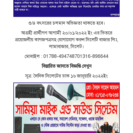
৩/৪ বৎসরের চলমান অভিজ্ঞতা থাকতে হবে।
আগ্রহী প্রার্থীগণ আগামী ২০/০১/২০২২ ইং এর ভিতরে
প্রয়ােজনীয় কাগজপত্রসহ যােগাযােগ করুন সিলেটি বাজার লিঃ,
লামাবাজার, সিলেট।
মােবাইল : 01788-494748701316-896644
বিস্তারিত জানতে বিজ্ঞপ্তি দেখুন
সূত্র: দৈনিক সিলেটের ডাক ১৬ জানুয়ারি ২০২২ইং