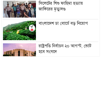
সিলেটের শিশু ফাহিমা হত্যায়
জাকিরের মৃত্যুদণ্ড
বাংলাদেশ চা বোর্ডে বড় নিয়োগ
রাষ্ট্রপতি নির্বাচন ২০ আগস্ট, ভোট
হবে সংসদে
১৮নং ওয়ার্ড বিএনপির উদ্যোগে
মতবিনিময় ও উন্মুক্ত আলোচনা সভা
কিনব্রিজ আড়াল করে ‘আই লাভ
সিলেট’ সাইনেজ কেন?
সিলেট মহানগর বিএনপির সভাপতির