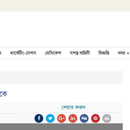
ও
মার্কেটিং-সেলস
মেডিকেল
সশস্ত্র বাহিনী
বিজ্ঞপ্তি
খবর
ংকে
শেয়ার করুন