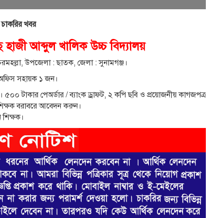
 চাকরির খবর
হাজী আব্দুল খালিক উচ্চ বিদ্যালয়
 চরমহল্লা, উপজেলা : ছাতক, জেলা : সুনামগঞ্জ।
দে অফিস সহায়ক ১ জন।
ে। ৫০০ টাকার পেঅর্ডার / ব্যাংক ড্রাফট, ২ কপি ছবি ও প্রয়ােজনীয় কাগজপত্র
ন শিক্ষক বরাবরে আবেদন করুন।
ন শিক্ষক।