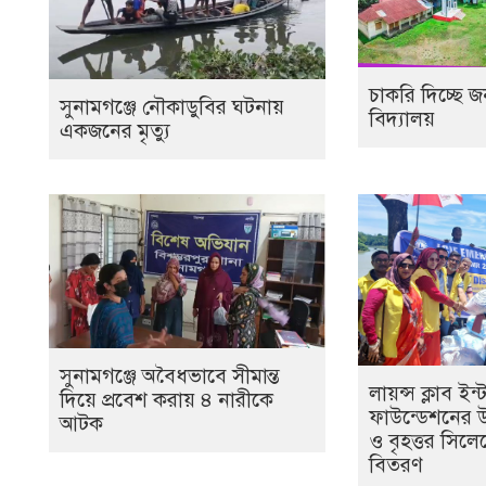
চাকরি দিচ্ছে 
সুনামগঞ্জে নৌকাডুবির ঘটনায়
বিদ্যালয়
একজনের মৃত্যু
সুনামগঞ্জে অবৈধভাবে সীমান্ত
লায়ন্স ক্লাব ইন
দিয়ে প্রবেশ করায় ৪ নারীকে
ফাউন্ডেশনের উ
আটক
ও বৃহত্তর সিলেট
বিতরণ