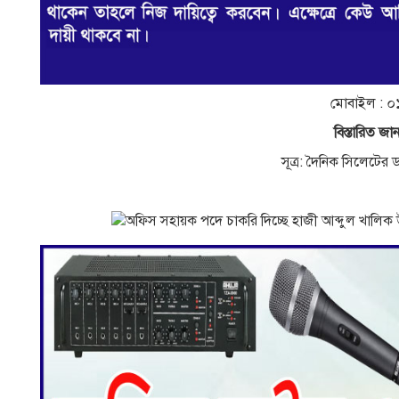
মােবাইল :
বিস্তারিত জান
সূত্র: দৈনিক সিলেটের