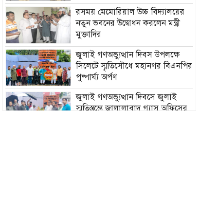
রসময় মেমোরিয়াল উচ্চ বিদ্যালয়ের
নতুন ভবনের উদ্বোধন করলেন মন্ত্রী
মুক্তাদির
জুলাই গণঅভ্যুত্থান দিবস উপলক্ষে
সিলেটে স্মৃতিসৌধে মহানগর বিএনপির
পুষ্পার্ঘ্য অর্পণ
জুলাই গণঅভ্যুত্থান দিবসে জুলাই
স্মৃতিস্তম্ভে জালালাবাদ গ্যাস অফিসের
পুষ্পস্তবক অর্পণ
হাম উপসর্গে আরও ৫ শিশুর মৃত্যু,
নতুন আক্রান্ত ১০৮৩
জুলাই আহত যোদ্ধা মিতুর খোঁজ
নিলেন প্রধানমন্ত্রী