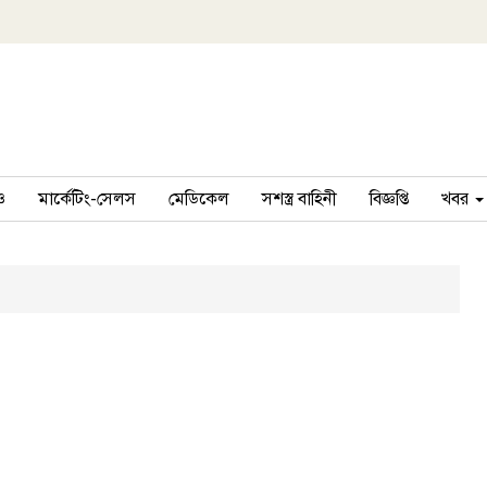
ও
মার্কেটিং-সেলস
মেডিকেল
সশস্ত্র বাহিনী
বিজ্ঞপ্তি
খবর