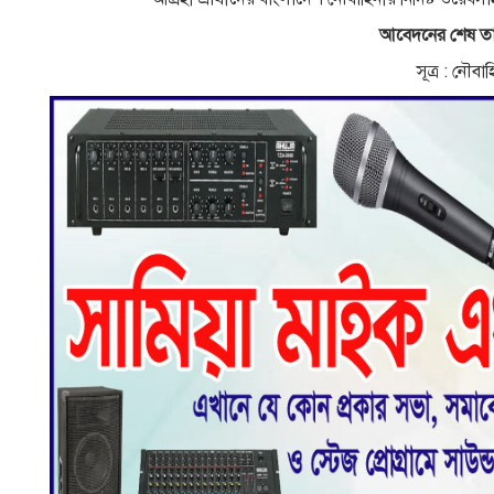
আবেদনের শেষ তা
সূত্র : নৌব