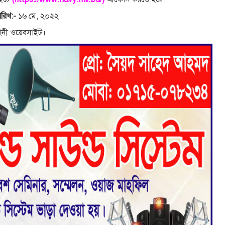
রিখ:-
১৬ মে, ২০২২।
াহিনী ওয়েবসাইট।