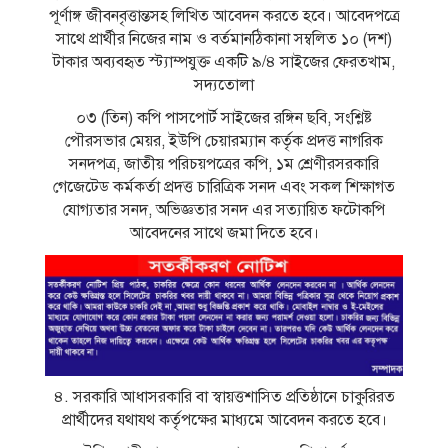
পূর্ণাঙ্গ জীবনবৃত্তান্তসহ লিখিত আবেদন করতে হবে। আবেদপত্রে
সাথে প্রার্থীর নিজের নাম ও বর্তমানঠিকানা সম্বলিত ১০ (দশ)
টাকার অব্যবহৃত স্ট্যাম্পযুক্ত একটি ৯/৪ সাইজের ফেরতখাম,
সদ্যতােলা
০৩ (তিন) কপি পাসপাের্ট সাইজের রঙ্গিন ছবি, সংশ্লিষ্ট
পৌরসভার মেয়র, ইউপি চেয়ারম্যান কর্তৃক প্রদত্ত নাগরিক
সনদপত্র, জাতীয় পরিচয়পত্রের কপি, ১ম শ্রেণীরসরকারি
গেজেটেড কর্মকর্তা প্রদত্ত চারিত্রিক সনদ এবং সকল শিক্ষাগত
যােগ্যতার সনদ, অভিজ্ঞতার সনদ এর সত্যায়িত ফটোকপি
আবেদনের সাথে জমা দিতে হবে।
৪. সরকারি আধাসরকারি বা স্বায়ত্তশাসিত প্রতিষ্ঠানে চাকুরিরত
প্রার্থীদের যথাযথ কর্তৃপক্ষের মাধ্যমে আবেদন করতে হবে।