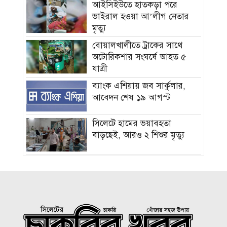
আইসিইউতে হাতকড়া পরে
ভাইরাল হওয়া আ’লীগ নেতার
মৃত্যু
বোয়ালখালীতে ট্রাকের সাথে
অটোরিকশার সংঘর্ষে আহত ৫
যাত্রী
ব্যাংক এশিয়ায় জব সার্কুলার,
আবেদন শেষ ১৯ আগস্ট
সিলেটে হামের ভয়াবহতা
বাড়ছেই, আরও ২ শিশুর মৃত্যু
দিনের অর্ধেক সময়ও থাকছে না
বিদ্যুৎ
৫ দিন অনশনের পর বিয়ে, তিন
মাসেই মিললো ঝুলন্ত মরদেহ