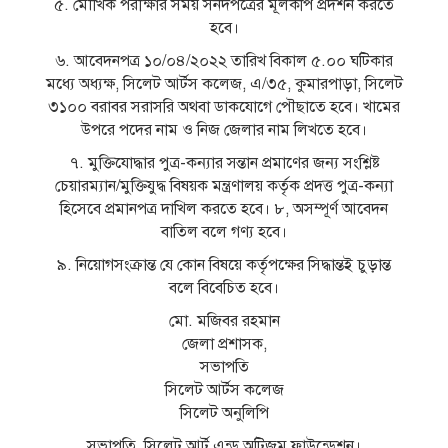
৫. মৌখিক পরীক্ষার সময় সনদপত্রের মূলকপি প্রদর্শন করতে
হবে।
৬. আবেদনপত্র ১০/০৪/২০২২ তারিখ বিকাল ৫.০০ ঘটিকার
মধ্যে অধ্যক্ষ, সিলেট আর্টস কলেজ, এ/৩৫, কুমারপাড়া, সিলেট
৩১০০ বরাবর সরাসরি অথবা ডাকযােগে পৌছাতে হবে। খামের
উপরে পদের নাম ও নিজ জেলার নাম লিখতে হবে।
৭. মুক্তিযােদ্ধার পুত্র-কন্যার সন্তান প্রমাণের জন্য সংশ্লিষ্ট
চেয়ারম্যান/মুক্তিযুদ্ধ বিষয়ক মন্ত্রণালয় কর্তৃক প্রদত্ত পুত্র-কন্যা
হিসেবে প্রমানপত্র দাখিল করতে হবে। ৮, অসম্পূর্ণ আবেদন
বাতিল বলে গণ্য হবে।
৯. নিয়ােগসংক্রান্ত যে কোন বিষয়ে কর্তৃপক্ষের সিদ্ধান্তই চুড়ান্ত
বলে বিবেচিত হবে।
মাে. মজিবর রহমান
জেলা প্রশাসক,
সভাপতি
সিলেট আর্টস কলেজ
সিলেট অনুলিপি
সভাপতি, সিলেট আর্ট এন্ড অটিজম ফাউন্ডেশন।