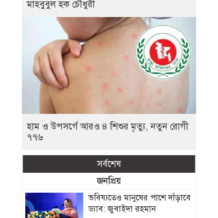
মাহবুবুল হক চৌধুরী
হাম ও উপসর্গে আরও ৪ শিশুর মৃত্যু, নতুন রোগী
৭৭৬
সর্বশেষ
জনপ্রিয়
ভবিষ্যতেও মানুষের পাশে দাঁড়াবে
ড্যাব: জুবাইদা রহমান