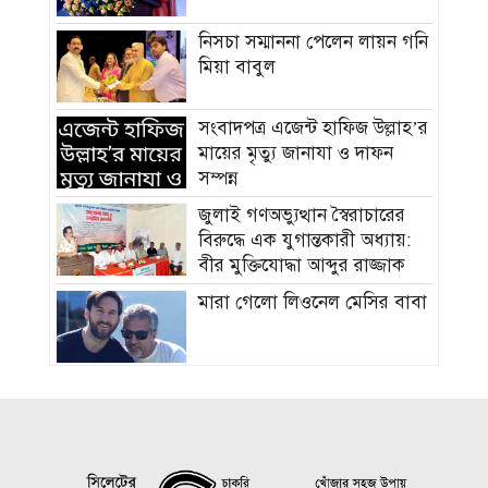
নিসচা সম্মাননা পেলেন লায়ন গনি
মিয়া বাবুল
সংবাদপত্র এজেন্ট হাফিজ উল্লাহ’র
মায়ের মৃত্যু জানাযা ও দাফন
সম্পন্ন
জুলাই গণঅভ্যুত্থান স্বৈরাচারের
বিরুদ্ধে এক যুগান্তকারী অধ্যায়:
বীর মুক্তিযোদ্ধা আব্দুর রাজ্জাক
মারা গেলো লিওনেল মেসির বাবা
সমাজের পিছিয়ে পড়া দরিদ্র
মানুষের পাশে দাড়িয়ে আমাদের
কাজ করে যেতে হবে: ভিপি
মাহবুবুল হক চৌধুরী