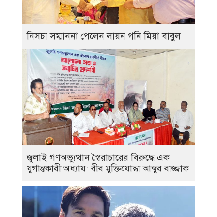
নিসচা সম্মাননা পেলেন লায়ন গনি মিয়া বাবুল
জুলাই গণঅভ্যুত্থান স্বৈরাচারের বিরুদ্ধে এক
যুগান্তকারী অধ্যায়: বীর মুক্তিযোদ্ধা আব্দুর রাজ্জাক