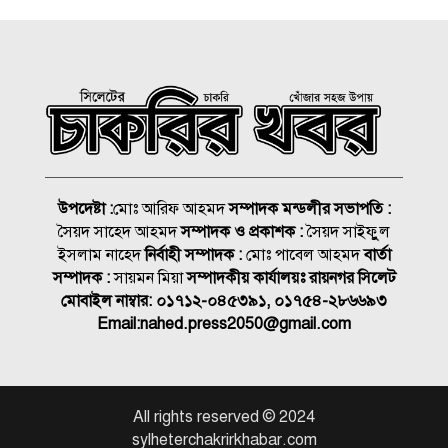
রাষ্ট্রীয় সম্মানী ভাতার আওতায়
আসছে ৮৬ হাজার ৭০৯টি ধর্মীয়
প্রতিষ্ঠান
এইচএসসি পাসে আড়ংয়ে চাকরি
সুযোগ
সিলেট বোর্ডে পাসের হার ৫৮
দশমিক ৩৩ শতাংশ
উপদেষ্টা :
মোঃ আরিফ আহমদ
সম্পাদক মন্ডলীর সভাপতি :
সৈয়দ সাহেদ আহমদ
সম্পাদক ও প্রকাশক :
সৈয়দ সাইফুুল
এসএসসি: কোন বোর্ডে পাশের
ইসলাম নাহেদ
নির্বাহী সম্পাদক :
মোঃ পাবেল আহমদ
বার্তা
হার কত?
সম্পাদক :
সায়মন মিয়া
সম্পাদকীয় কার্যালয়ঃ রায়নগর সিলেট
মোবাইল নাম্বার:
০১৭১২-০৪৫৩৯১, ০১৭৫৪-২৮৬৬৯৩
Email:
nahed.press2050@gmail.com
এসএসসির ফল জানার একদিন
আগে না ফেরার দেশে রেজা
এসএসসি পরীক্ষার ফল প্রকাশ,
All rights reserved © 2024
পাসের হার ৬২.২৫ শতাংশ
sylheterchakrirkhabar.com