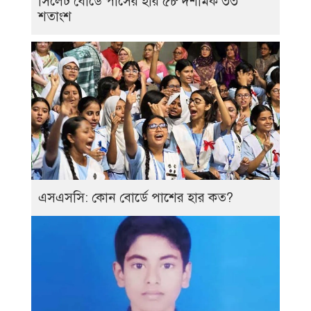
সিলেট বোর্ডে পাসের হার ৫৮ দশমিক ৩৩
শতাংশ
এসএসসি: কোন বোর্ডে পাশের হার কত?