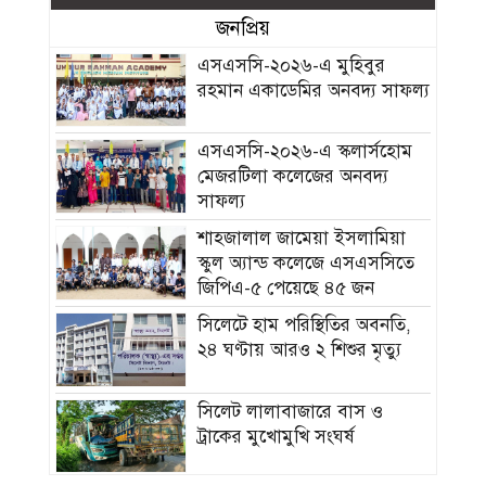
জনপ্রিয়
এসএসসি-২০২৬-এ মুহিবুর
রহমান একাডেমির অনবদ্য সাফল্য
এসএসসি-২০২৬-এ স্কলার্সহোম
মেজরটিলা কলেজের অনবদ্য
সাফল্য
শাহজালাল জামেয়া ইসলামিয়া
স্কুল অ্যান্ড কলেজে এসএসসিতে
জিপিএ-৫ পেয়েছে ৪৫ জন
সিলেটে হাম পরিস্থিতির অবনতি,
২৪ ঘণ্টায় আরও ২ শিশুর মৃত্যু
সিলেট লালাবাজারে বাস ও
ট্রাকের মুখোমুখি সংঘর্ষ