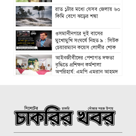
রাত ১টার মধ্যে যেসব জেলায় ৬০
কিমি বেগে ঝড়ের শঙ্কা
ওসমানীনগরে দুই বাসের
মুখোমুখি সংঘর্ষে নিহত ৯ : সিউক
চেয়ারম্যান কয়েস লোদীর শোক
‎আইনজীবীদের পেশাগত দক্ষতা
বৃদ্ধিতে প্রশিক্ষণ কর্মশালা
অপরিহার্য: এমপি এমরান আহমদ
চৌধুরী
বিয়ে না করার কারণ জানালেন
আমিশা
হামের উপসর্গে আরও ৩ শিশুর
মৃত্যু