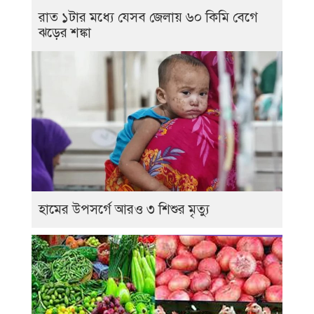
রাত ১টার মধ্যে যেসব জেলায় ৬০ কিমি বেগে
ঝড়ের শঙ্কা
হামের উপসর্গে আরও ৩ শিশুর মৃত্যু