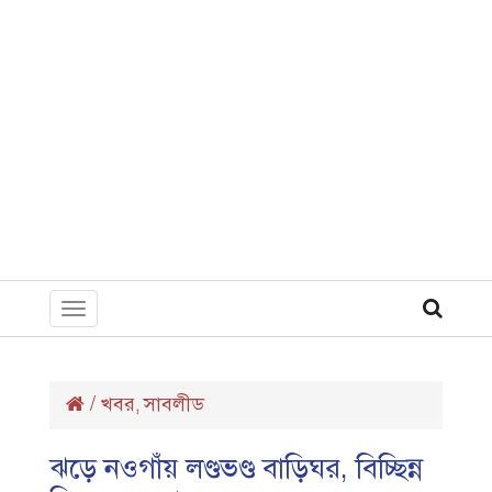
Toggle
navigation
/
খবর
সাবলীড
,
ঝড়ে নওগাঁয় লণ্ডভণ্ড বাড়িঘর, বিচ্ছিন্ন