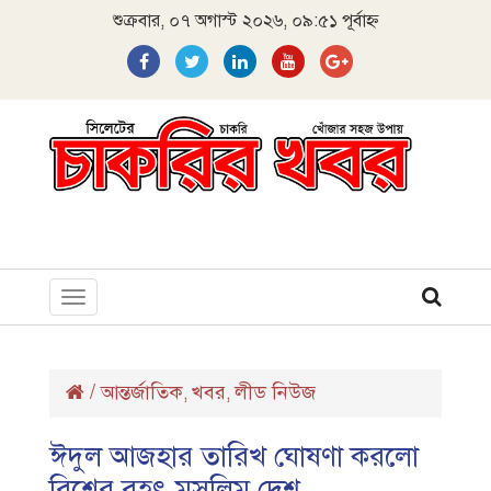
শুক্রবার, ০৭ অগাস্ট ২০২৬, ০৯:৫১ পূর্বাহ্ন
Toggle
navigation
/
আন্তর্জাতিক
খবর
লীড নিউজ
,
,
ঈদুল আজহার তারিখ ঘোষণা করলো
বিশ্বের বৃহৎ মুসলিম দেশ