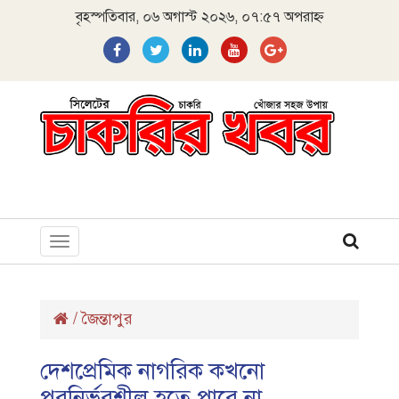
বৃহস্পতিবার, ০৬ অগাস্ট ২০২৬, ০৭:৫৭ অপরাহ্ন
Toggle
navigation
/
জৈন্তাপুর
দেশপ্রেমিক নাগরিক কখনো
পরনির্ভরশীল হতে পারে না——