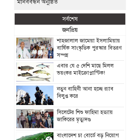
মানববন্ধন অনুষ্ঠিত
সর্বশেষ
জনপ্রিয়
শাহজালাল জামেয়া ইসলামিয়ায়
বার্ষিক সাংস্কৃতিক পুরস্কার বিতরণ
সম্পন্ন
এবার যে ৫ দেশি মাছে মিলল
ভয়ংকর মাইক্রোপ্লাস্টিক!
নতুন বাহিনী আনা হচ্ছে র‍্যাব
বিলুপ্ত করে
সিলেটের শিশু ফাহিমা হত্যায়
জাকিরের মৃত্যুদণ্ড
বাংলাদেশ চা বোর্ডে বড় নিয়োগ