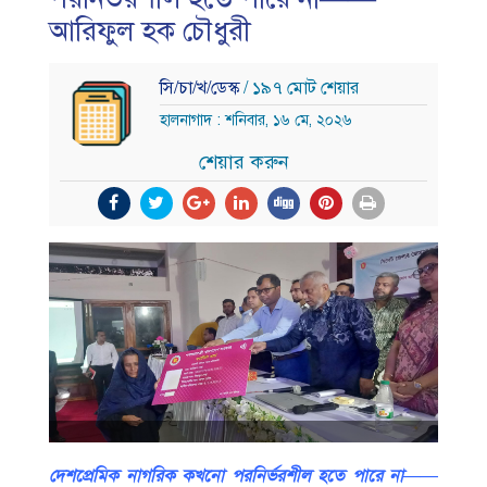
আরিফুল হক চৌধুরী
সি/চা/খ/ডেস্ক
/ ১৯৭ মোট শেয়ার
হালনাগাদ : শনিবার, ১৬ মে, ২০২৬
শেয়ার করুন
দেশপ্রেমিক নাগরিক কখনো পরনির্ভরশীল হতে পারে না——