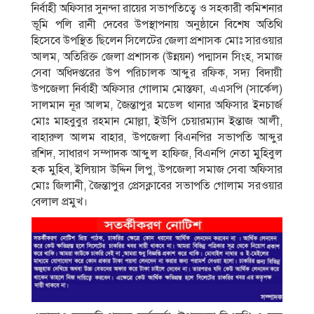
নির্বাহী অফিসার সুনন্দা রায়ের সভাপতিত্বে ও সহকারী কমিশনার
ভূমি পলি রানী দেবের উপস্থাপনায় অনুষ্ঠানে বিশেষ অতিথি
হিসেবে উপস্থিত ছিলেন সিলেটের জেলা প্রশাসক মোঃ সারওয়ার
আলম, অতিরিক্ত জেলা প্রশাসক (উন্নয়ন) পদ্মাসন সিংহ, সমাজ
সেবা অধিদপ্তরের উপ পরিচালক আব্দুর রফিক, সদ্য বিদায়ী
উপজেলা নির্বাহী অফিসার গোলাম মোস্তফা, এএসপি (সার্কেল)
সালমান নূর আলম, জৈন্তাপুর মডেল থানার অফিসার ইনচার্জ
মোঃ মাহবুবুর রহমান মোল্লা, ইউপি চেয়ারম্যান ইন্তাজ আলী,
বাহারুল আলম বাহার, উপজেলা বিএনপির সভাপতি আব্দুর
রশিদ, সাধারণ সম্পাদক আব্দুল হাফিজ, বিএনপি নেতা মুহিবুল
হক মুহিব, ইলিয়াস উদ্দিন লিপু, উপজেলা সমাজ সেবা অফিসার
মোঃ জিলানী, জৈন্তাপুর প্রেসক্লাবের সভাপতি গোলাম সরওয়ার
বেলাল প্রমুখ।