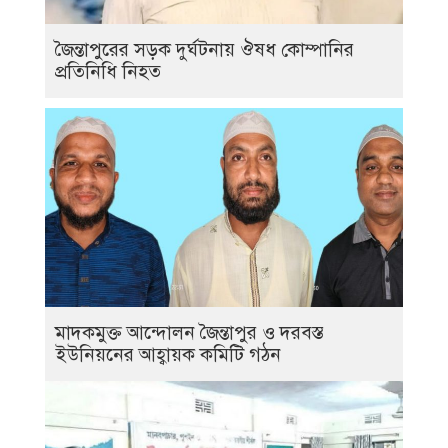
জৈন্তাপুরের সড়ক দুর্ঘটনায় ঔষধ কোম্পানির
প্রতিনিধি নিহত
মাদকমুক্ত আন্দোলন জৈন্তাপুর ও দরবস্ত
ইউনিয়নের আহ্বায়ক কমিটি গঠন