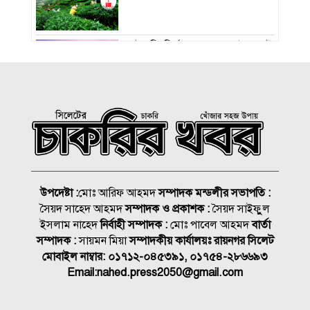
রাষ্ট্রপতি নির্বাচন ২০ আগস্ট, ভোট
হবে সংসদে
১৮নং ওয়ার্ড বিএনপির উদ্যোগে
মতবিনিময় ও উন্মুক্ত আলোচনা
সভা
কিনব্রিজ আড়াল করে ‘আই লাভ
সিলেট’ সাইনেজ কেন?
উপদেষ্টা :
মোঃ আরিফ আহমদ
সম্পাদক মন্ডলীর সভাপতি :
সৈয়দ সাহেদ আহমদ
সম্পাদক ও প্রকাশক :
সৈয়দ সাইফুুল
সিলেট মহানগর বিএনপির
ইসলাম নাহেদ
নির্বাহী সম্পাদক :
মোঃ পাবেল আহমদ
বার্তা
সভাপতির দায়িত্বে ফিরলেন নাসিম
সম্পাদক :
সায়মন মিয়া
সম্পাদকীয় কার্যালয়ঃ রায়নগর সিলেট
মোবাইল নাম্বার:
০১৭১২-০৪৫৩৯১, ০১৭৫৪-২৮৬৬৯৩
জুলাইয়ে সড়কে ঝরলো ৪১৬ প্রাণ
Email:
nahed.press2050@gmail.com